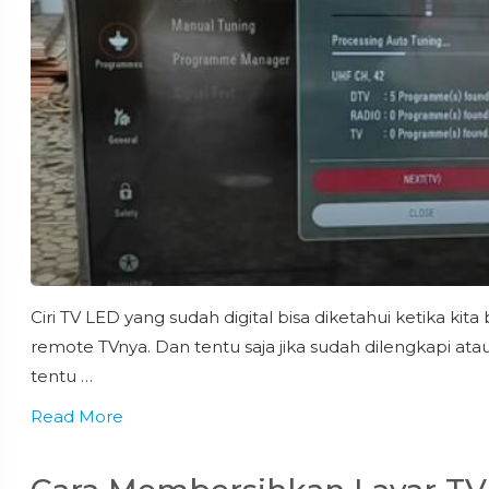
Ciri TV LED yang sudah digital bisa diketahui ketika 
remote TVnya. Dan tentu saja jika sudah dilengkapi at
tentu …
Read More