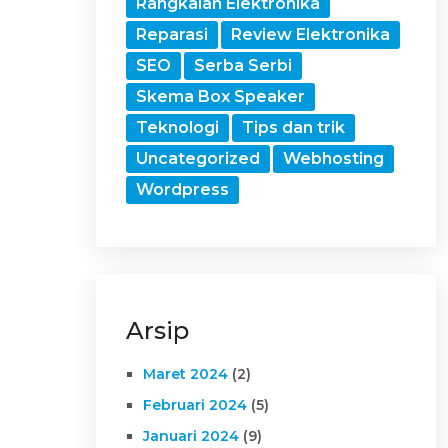
Rangkaian Elektronika
Reparasi
Review Elektronika
SEO
Serba Serbi
Skema Box Speaker
Teknologi
Tips dan trik
Uncategorized
Webhosting
Wordpress
Arsip
Maret 2024
(2)
Februari 2024
(5)
Januari 2024
(9)