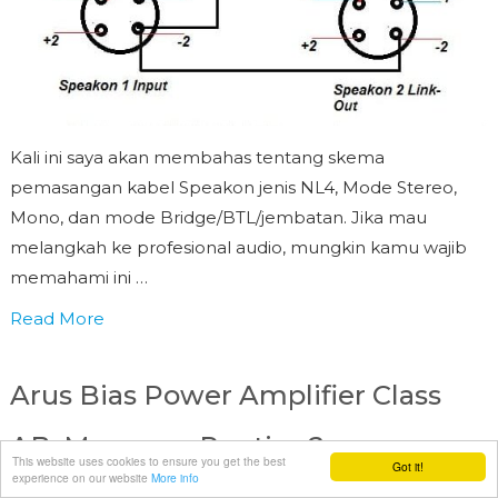
Kali ini saya akan membahas tentang skema
pemasangan kabel Speakon jenis NL4, Mode Stereo,
Mono, dan mode Bridge/BTL/jembatan. Jika mau
melangkah ke profesional audio, mungkin kamu wajib
memahami ini …
Read More
Arus Bias Power Amplifier Class
AB, Mengapa Penting?
This website uses cookies to ensure you get the best
Got it!
experience on our website
More info