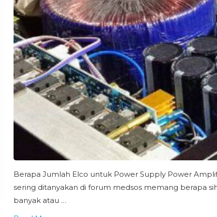
Berapa Jumlah Elco untuk Power Supply Power Amplifi
sering ditanyakan di forum medsos memang berapa sih 
banyak atau …