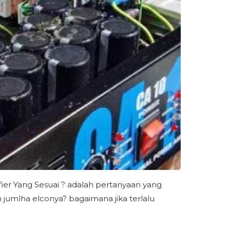
er Yang Sesuai ? adalah pertanyaan yang
jumlha elconya? bagaimana jika terlalu