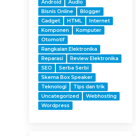
Android
Audio
Bisnis Online
Blogger
Gadget
HTML
Internet
Komponen
Komputer
Otomotif
Rangkaian Elektronika
Reparasi
Review Elektronika
SEO
Serba Serbi
Skema Box Speaker
Teknologi
Tips dan trik
Uncategorized
Webhosting
Wordpress