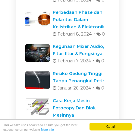
Perbedaan Phase dan
Polaritas Dalam
Kelistrikan & Elektronik
Februari 8, 2024
0
Kegunaan Mixer Audio,
Fitur-fitur & Fungsinya
Februari 7, 2024
0
Resiko Gedung Tinggi
Tanpa Penangkal Petir
Januari 26, 2024
0
Cara Kerja Mesin
Fotocopy Dan Blok
Mesinnya
Januari 26, 2024
0
This website uses cookies to ensure you get the best
Got it!
experience on our website
More info
Cara Kerja Kabel Serat