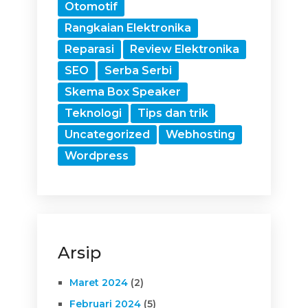
Otomotif
Rangkaian Elektronika
Reparasi
Review Elektronika
SEO
Serba Serbi
Skema Box Speaker
Teknologi
Tips dan trik
Uncategorized
Webhosting
Wordpress
Arsip
Maret 2024
(2)
Februari 2024
(5)