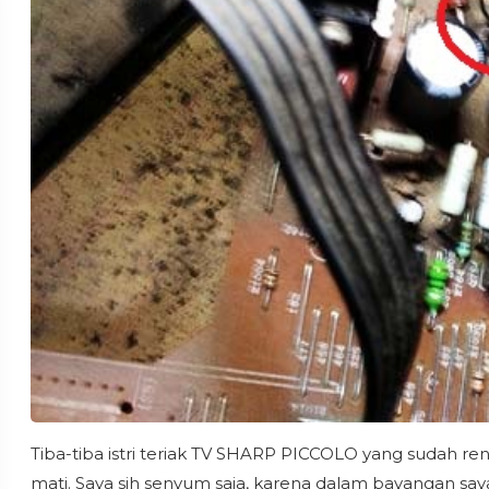
Tiba-tiba istri teriak TV SHARP PICCOLO yang sudah ren
mati. Saya sih senyum saja, karena dalam bayangan say