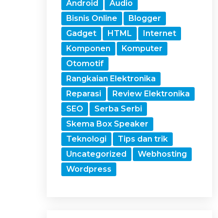
Android
Audio
Bisnis Online
Blogger
Gadget
HTML
Internet
Komponen
Komputer
Otomotif
Rangkaian Elektronika
Reparasi
Review Elektronika
SEO
Serba Serbi
Skema Box Speaker
Teknologi
Tips dan trik
Uncategorized
Webhosting
Wordpress