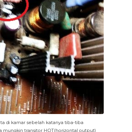
ta di kamar sebelah katanya tiba-tiba
a mungkin transitor HOT(horizontal output)