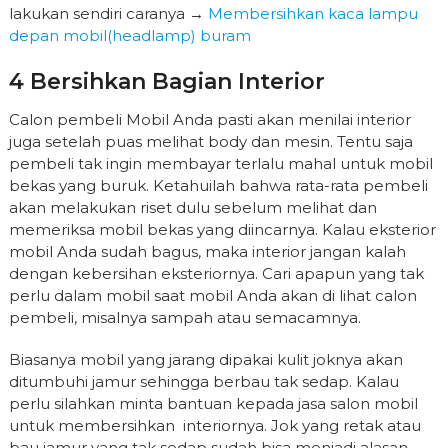
lakukan sendiri caranya →
Membersihkan kaca lampu
depan mobil(headlamp) buram
4 Bersihkan Bagian Interior
Calon pembeli Mobil Anda pasti akan menilai interior
juga setelah puas melihat body dan mesin. Tentu saja
pembeli tak ingin membayar terlalu mahal untuk mobil
bekas yang buruk. Ketahuilah bahwa rata-rata pembeli
akan melakukan riset dulu sebelum melihat dan
memeriksa mobil bekas yang diincarnya. Kalau eksterior
mobil Anda sudah bagus, maka interior jangan kalah
dengan kebersihan eksteriornya. Cari apapun yang tak
perlu dalam mobil saat mobil Anda akan di lihat calon
pembeli, misalnya sampah atau semacamnya.
Biasanya mobil yang jarang dipakai kulit joknya akan
ditumbuhi jamur sehingga berbau tak sedap. Kalau
perlu silahkan minta bantuan kepada jasa salon mobil
untuk membersihkan interiornya. Jok yang retak atau
bau jamur yang tak sedap sudah bisa menjadi alasan