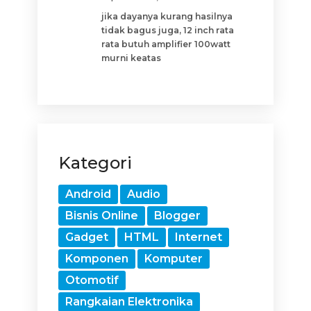
jika dayanya kurang hasilnya
tidak bagus juga, 12 inch rata
rata butuh amplifier 100watt
murni keatas
Kategori
Android
Audio
Bisnis Online
Blogger
Gadget
HTML
Internet
Komponen
Komputer
Otomotif
Rangkaian Elektronika