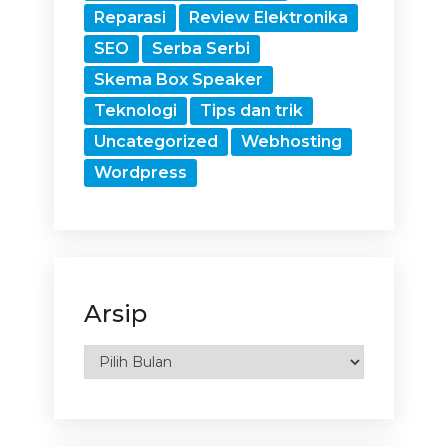
Reparasi
Review Elektronika
SEO
Serba Serbi
Skema Box Speaker
Teknologi
Tips dan trik
Uncategorized
Webhosting
Wordpress
Arsip
Arsip