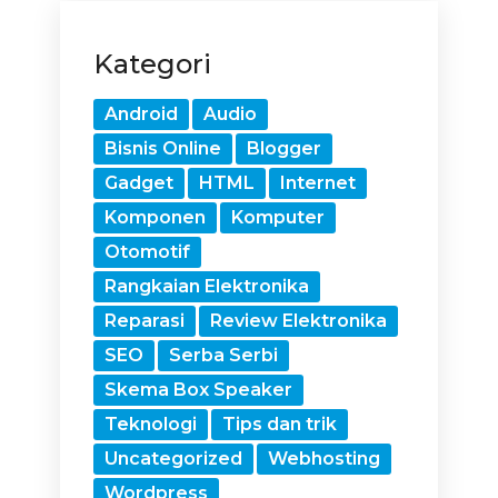
Kategori
Android
Audio
Bisnis Online
Blogger
Gadget
HTML
Internet
Komponen
Komputer
Otomotif
Rangkaian Elektronika
Reparasi
Review Elektronika
SEO
Serba Serbi
Skema Box Speaker
Teknologi
Tips dan trik
Uncategorized
Webhosting
Wordpress