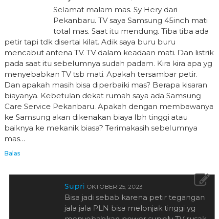
Selamat malam mas. Sy Hery dari
Pekanbaru. TV saya Samsung 45inch mati
total mas. Saat itu mendung. Tiba tiba ada
petir tapi tdk disertai kilat. Adik saya buru buru
mencabut antena TV. TV dalam keadaan mati. Dan listrik
pada saat itu sebelumnya sudah padam. Kira kira apa yg
menyebabkan TV tsb mati. Apakah tersambar petir.
Dan apakah masih bisa diperbaiki mas? Berapa kisaran
biayanya. Kebetulan dekat rumah saya ada Samsung
Care Service Pekanbaru. Apakah dengan membawanya
ke Samsung akan dikenakan biaya lbh tinggi atau
baiknya ke mekanik biasa? Terimakasih sebelumnya
mas…
Balas
Supri
OKTOBER 25, 2023
Bisa jadi sebab karena petir tegangan
jala jala PLN bisa melonjak tinggi yg
menyebabkan power supply TV rusak.