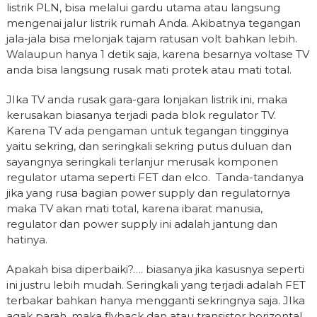
listrik PLN, bisa melalui gardu utama atau langsung
mengenai jalur listrik rumah Anda. Akibatnya tegangan
jala-jala bisa melonjak tajam ratusan volt bahkan lebih.
Walaupun hanya 1 detik saja, karena besarnya voltase TV
anda bisa langsung rusak mati protek atau mati total.
JIka TV anda rusak gara-gara lonjakan listrik ini, maka
kerusakan biasanya terjadi pada blok regulator TV.
Karena TV ada pengaman untuk tegangan tingginya
yaitu sekring, dan seringkali sekring putus duluan dan
sayangnya seringkali terlanjur merusak komponen
regulator utama seperti FET dan elco. Tanda-tandanya
jika yang rusa bagian power supply dan regulatornya
maka TV akan mati total, karena ibarat manusia,
regulator dan power supply ini adalah jantung dan
hatinya.
Apakah bisa diperbaiki?…. biasanya jika kasusnya seperti
ini justru lebih mudah. Seringkali yang terjadi adalah FET
terbakar bahkan hanya mengganti sekringnya saja. JIka
agak parah, maka flyback dan atau transistor horizontal