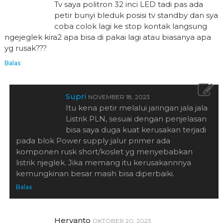
Tv saya politron 32 inci LED tadi pas ada
petir bunyi bleduk posisi tv standby dan sya
coba colok lagi ke stop kontak langsung
ngejeglek kira2 apa bisa di pakai lagi atau biasanya apa
yg rusak???
Balas
Supri
NOVEMBER 18, 2023
Itu kena petir melalui jaringan jala jala
Listrik PLN, sesuai dengan penjelasan
bisa saya duga kuat kerusakan terjadi
pada blok Power supply jalur primer ada
komponen rusk short/koslet yg menyebabkan
listrik njeglek. Jika memang itu kerusakannnya
kemungkinan besar masih bisa diperbaiki.
Balas
Heryanto
OKTOBER 20, 2023