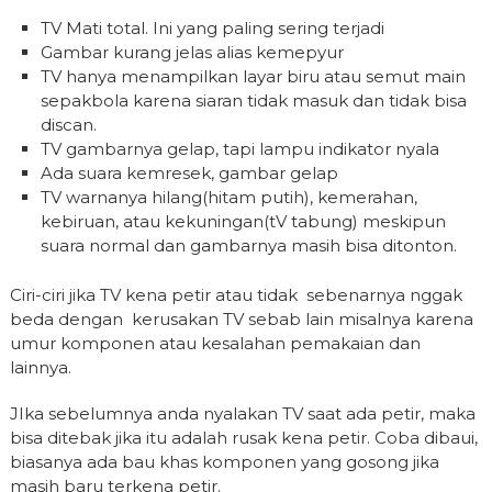
TV Mati total. Ini yang paling sering terjadi
Gambar kurang jelas alias kemepyur
TV hanya menampilkan layar biru atau semut main
sepakbola karena siaran tidak masuk dan tidak bisa
discan.
TV gambarnya gelap, tapi lampu indikator nyala
Ada suara kemresek, gambar gelap
TV warnanya hilang(hitam putih), kemerahan,
kebiruan, atau kekuningan(tV tabung) meskipun
suara normal dan gambarnya masih bisa ditonton.
Ciri-ciri jika TV kena petir atau tidak sebenarnya nggak
beda dengan kerusakan TV sebab lain misalnya karena
umur komponen atau kesalahan pemakaian dan
lainnya.
JIka sebelumnya anda nyalakan TV saat ada petir, maka
bisa ditebak jika itu adalah rusak kena petir. Coba dibaui,
biasanya ada bau khas komponen yang gosong jika
masih baru terkena petir.