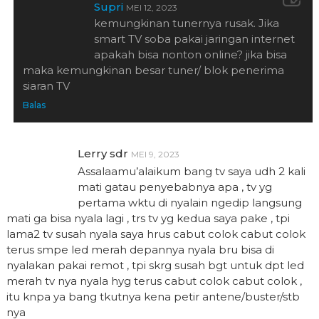
Supri
MEI 12, 2023
kemungkinan tunernya rusak. Jika
smart TV soba pakai jaringan internet
apakah bisa nonton online? jika bisa
maka kemungkinan besar tuner/ blok penerima
siaran TV
Balas
Lerry sdr
MEI 9, 2023
Assalaamu’alaikum bang tv saya udh 2 kali
mati gatau penyebabnya apa , tv yg
pertama wktu di nyalain ngedip langsung
mati ga bisa nyala lagi , trs tv yg kedua saya pake , tpi
lama2 tv susah nyala saya hrus cabut colok cabut colok
terus smpe led merah depannya nyala bru bisa di
nyalakan pakai remot , tpi skrg susah bgt untuk dpt led
merah tv nya nyala hyg terus cabut colok cabut colok ,
itu knpa ya bang tkutnya kena petir antene/buster/stb
nya