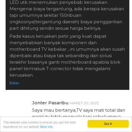
LED utk menemukan penyebab kerusakan.
Mengenai biaya tergantung, ada berapa kerusakan
tapi umumnya sekitar 150ribuan
ongkosnya(tergantung daerah) biaya penggantian
part dihitung sendiri sesuai harga belinya.
Pada kasus keruakan petir yang kuat dapat
menyebabkan banyak komponen dan
motherboard TV kebakar , ini umumnya akan susah
diperbaiki atau biaya tak sebanding dan solusi
terakhir biasanya ganti motherboard apabila blok
panel termasuk T-conector tidak mengalami
kerusakan.
Balas
Jonter Pasaribu
MARET 20, 2022
Saya mau bertanya,TV saya mati total dan
posisi tv tidak menyala,tapi sebelumnya
This website uses cookies to ensure you get the best
ada petir besar.posisi tv dalam keadaan di
Got it!
experience on our website
More info
colok,itu penyebabnya apa ya pak,dan apakah masih