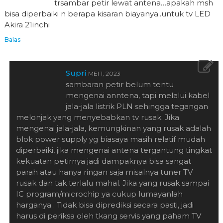
trsambar petir lewat antena…apakah msh
bisa diperbaiki n berapa kisaran biayanya..untuk tv LED
Akira 21inchi
Balas
Supri
MEI 1, 2023
sambaran petir belum tentu
mengenai anntena, tapi melalui kabel
jala-jala listrik PLN sehingga tegangan
melonjak yang menyebabkan tv rusak. Jika
mengenai jala-jala, kemungkinan yang rusak adalah
blok power supply yg biasaya masih relatif mudah
diperbaiki, jika mengenai antena tergantung tingkat
kekuatan petirnya jadi dampaknya bisa sangat
parah atau hanya ringan saja misalnya tuner TV
rusak dan tak terlalu mahal. Jika yang rusak sampai
IC program/microchip ya cukup lumayanlah
harganya . Tidak bisa diprediksi secara pasti, jadi
harus di periksa oleh tkang servis yang paham TV