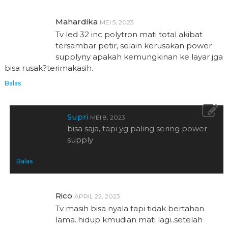
Mahardika
MEI 5, 2023
Tv led 32 inc polytron mati total akibat
tersambar petir, selain kerusakan power
supplyny apakah kemungkinan ke layar jga
bisa rusak?terimakasih.
Balas
Supri
MEI 8, 2023
bisa saja, tapi yg paling sering power
supply
Balas
Rico
APRIL 22, 2023
Tv masih bisa nyala tapi tidak bertahan
lama..hidup kmudian mati lagi..setelah