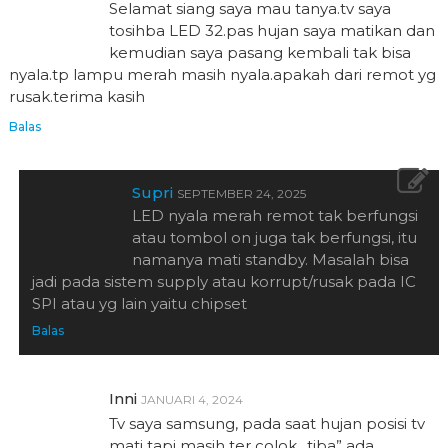
Selamat siang saya mau tanya.tv saya
tosihba LED 32.pas hujan saya matikan dan
kemudian saya pasang kembali tak bisa
nyala.tp lampu merah masih nyala.apakah dari remot yg
rusak.terima kasih
Balas
Supri
SEPTEMBER 24, 2025
LED nyala merah remot tak berfungsi
atau tombol on juga tak berfungsi, itu
namanya mati standby. Masalah bisa
jadi pada sistem supply atau korrupt/rusak pada IC
SPI atau yg lain yaitu chipset
Balas
Inni
JANUARI 4, 2024
Tv saya samsung, pada saat hujan posisi tv
mati tapi masih ter colok.. tiba” ada