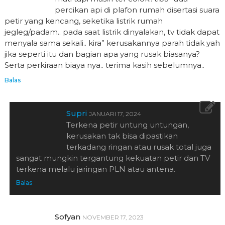
percikan api di plafon rumah disertasi suara
petir yang kencang, seketika listrik rumah
jegleg/padam.. pada saat listrik dinyalakan, tv tidak dapat
menyala sama sekali.. kira” kerusakannya parah tidak yah
jika seperti itu dan bagian apa yang rusak biasanya?
Serta perkiraan biaya nya.. terima kasih sebelumnya..
Balas
Supri
JANUARI 17, 2024
Terkena petir untung untungan,
kerusakan tak bisa dipastikan
terkadang ringan atau rusak total juga
sangat mungkin tergantung kekuatan petir dan TV
terkena melalu jaringan PLN atau antena.
Balas
Sofyan
NOVEMBER 17, 2023