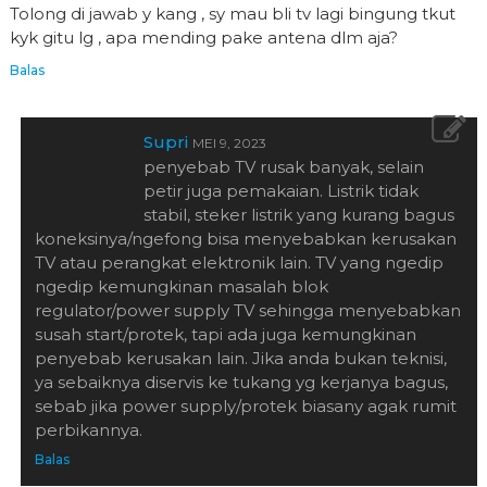
Tolong di jawab y kang , sy mau bli tv lagi bingung tkut
kyk gitu lg , apa mending pake antena dlm aja?
Balas
Supri
MEI 9, 2023
penyebab TV rusak banyak, selain
petir juga pemakaian. Listrik tidak
stabil, steker listrik yang kurang bagus
koneksinya/ngefong bisa menyebabkan kerusakan
TV atau perangkat elektronik lain. TV yang ngedip
ngedip kemungkinan masalah blok
regulator/power supply TV sehingga menyebabkan
susah start/protek, tapi ada juga kemungkinan
penyebab kerusakan lain. Jika anda bukan teknisi,
ya sebaiknya diservis ke tukang yg kerjanya bagus,
sebab jika power supply/protek biasany agak rumit
perbikannya.
Balas