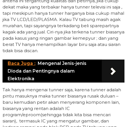
antena ini tergantung kualitas dari petirnya, jika cukup
dekat maka yang terbakar hanya tunner televisi ini saja ,
tapi meskipun hanya tunner harganya bisa cukup mahal
jika TV LCD/LED/PLASMA. Kalau TV tabung masih agak
murahan, tapi sayangnya terkadang beli sparepartnya
kagak ada yang jual. Ciri-nya jika terkena tunner biasanya
pada kasus yang ringan gambar kemepyur ; dan yang
berat TV hanya menampilkan layar biru saja atau siaran
tidak bisa discan.
Baca Juga :
Mengenal Jenis-jenis
Dioda dan Pentingnya dalam
Elektronika
Tak hanya mengenai tunner saja, karena tunner adalah
pintu masuknya maka tunner biasanya rusak duluan –
baru kemudian petir akan menyerang komponen lain,
biasanya yang rentan adalah IC
program/eproom(sehingga tidak kita bisa mencari
siaran), termasuk IC yang mengatur gambar, dan