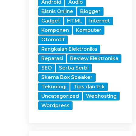
Android
Audio
Bisnis Online
Blogger
Gadget
HTML
Internet
Komponen
Komputer
Otomotif
Rangkaian Elektronika
Reparasi
Review Elektronika
SEO
Serba Serbi
Skema Box Speaker
Teknologi
Tips dan trik
Uncategorized
Webhosting
Wordpress