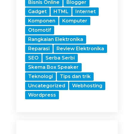
Bisnis Online
Blogger
Gadget
HTML
Internet
Komponen
Komputer
Otomotif
Rangkaian Elektronika
Reparasi
Review Elektronika
SEO
Serba Serbi
Skema Box Speaker
Teknologi
Tips dan trik
Uncategorized
Webhosting
Wordpress