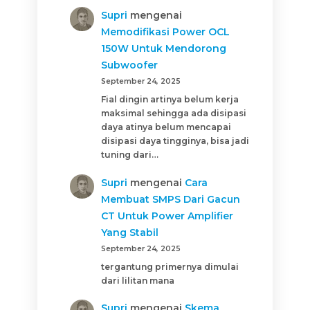
Supri
mengenai
Memodifikasi Power OCL
150W Untuk Mendorong
Subwoofer
September 24, 2025
Fial dingin artinya belum kerja
maksimal sehingga ada disipasi
daya atinya belum mencapai
disipasi daya tingginya, bisa jadi
tuning dari…
Supri
mengenai
Cara
Membuat SMPS Dari Gacun
CT Untuk Power Amplifier
Yang Stabil
September 24, 2025
tergantung primernya dimulai
dari lilitan mana
Supri
mengenai
Skema