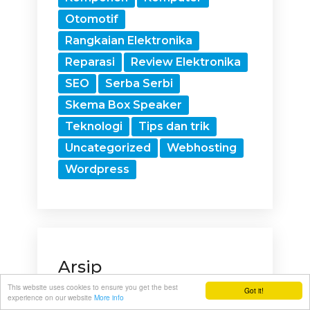
Otomotif
Rangkaian Elektronika
Reparasi
Review Elektronika
SEO
Serba Serbi
Skema Box Speaker
Teknologi
Tips dan trik
Uncategorized
Webhosting
Wordpress
Arsip
This website uses cookies to ensure you get the best
Got it!
Arsip
experience on our website
More info