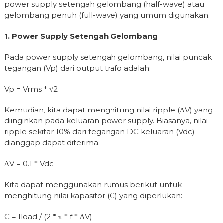
power supply setengah gelombang (half-wave) atau
gelombang penuh (full-wave) yang umum digunakan.
1. Power Supply Setengah Gelombang
Pada power supply setengah gelombang, nilai puncak
tegangan (Vp) dari output trafo adalah:
Vp = Vrms * √2
Kemudian, kita dapat menghitung nilai ripple (ΔV) yang
diinginkan pada keluaran power supply. Biasanya, nilai
ripple sekitar 10% dari tegangan DC keluaran (Vdc)
dianggap dapat diterima.
ΔV = 0.1 * Vdc
Kita dapat menggunakan rumus berikut untuk
menghitung nilai kapasitor (C) yang diperlukan:
C = Iload / (2 * π * f * ΔV)