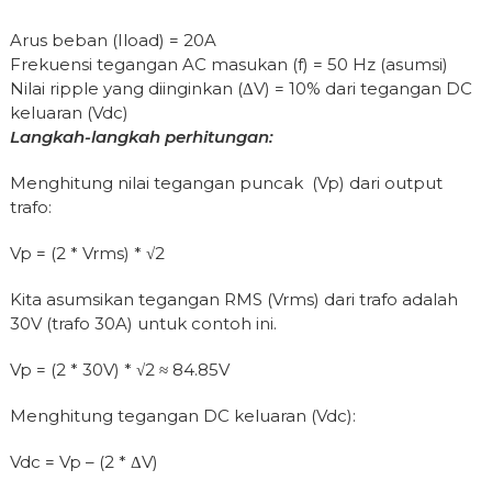
Arus beban (Iload) = 20A
Frekuensi tegangan AC masukan (f) = 50 Hz (asumsi)
Nilai ripple yang diinginkan (ΔV) = 10% dari tegangan DC
keluaran (Vdc)
Langkah-langkah perhitungan:
Menghitung nilai tegangan puncak (Vp) dari output
trafo:
Vp = (2 * Vrms) * √2
Kita asumsikan tegangan RMS (Vrms) dari trafo adalah
30V (trafo 30A) untuk contoh ini.
Vp = (2 * 30V) * √2 ≈ 84.85V
Menghitung tegangan DC keluaran (Vdc):
Vdc = Vp – (2 * ΔV)