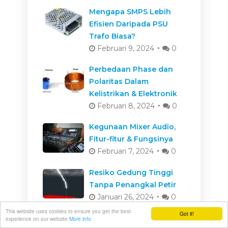
Mengapa SMPS Lebih
Efisien Daripada PSU
Trafo Biasa?
Februari 9, 2024
0
Perbedaan Phase dan
Polaritas Dalam
Kelistrikan & Elektronik
Februari 8, 2024
0
Kegunaan Mixer Audio,
Fitur-fitur & Fungsinya
Februari 7, 2024
0
Resiko Gedung Tinggi
Tanpa Penangkal Petir
Januari 26, 2024
0
This website uses cookies to ensure you get the best
Got it!
Cara Kerja Mesin
experience on our website
More info