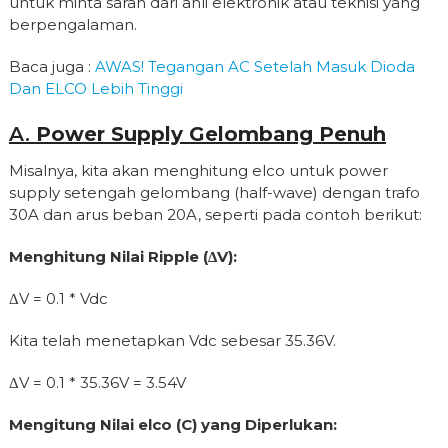
untuk minta saran dari ahli elektronik atau teknisi yang
berpengalaman.
Baca juga :
AWAS! Tegangan AC Setelah Masuk Dioda
Dan ELCO Lebih Tinggi
A.
Power Supply Gelombang Penuh
Misalnya, kita akan menghitung elco untuk power
supply setengah gelombang (half-wave) dengan trafo
30A dan arus beban 20A, seperti pada contoh berikut:
Menghitung Nilai Ripple (ΔV):
ΔV = 0.1 * Vdc
Kita telah menetapkan Vdc sebesar 35.36V.
ΔV = 0.1 * 35.36V = 3.54V
Mengitung Nilai elco (C) yang Diperlukan: