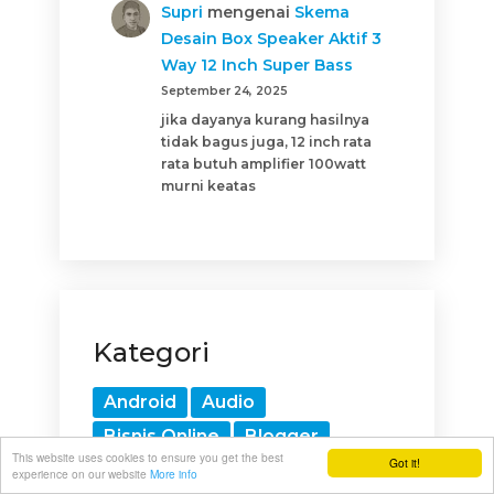
Supri
mengenai
Skema
Desain Box Speaker Aktif 3
Way 12 Inch Super Bass
September 24, 2025
jika dayanya kurang hasilnya
tidak bagus juga, 12 inch rata
rata butuh amplifier 100watt
murni keatas
Kategori
Android
Audio
Bisnis Online
Blogger
This website uses cookies to ensure you get the best
Got it!
Gadget
HTML
Internet
experience on our website
More info