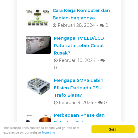
Cara Kerja Komputer dan
Bagian-bagiannya
Februari 28, 2024
0
Mengapa TV LED/LCD
Rata-rata Lebih Cepat
Rusak?
Februari 10, 2024
0
Mengapa SMPS Lebih
Efisien Daripada PSU
Trafo Biasa?
Februari 9, 2024
0
Perbedaan Phase dan
Polaritas Dalam
This website uses cookies to ensure you get the best
Got it!
Kelistrikan & Elektronik
experience on our website
More info
Februari 8, 2024
0