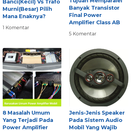
Tujuan Memparalel
Banci(kecil) Vs Trafo
Banyak Transistor
Murni(besar) Pilih
Final Power
Mana Enaknya?
Amplifier Class AB
1 Komentar
5 Komentar
8 Masalah Umum
Jenis-Jenis Speaker
Yang Terjadi Pada
Pada Sistem Audio
Power Amplifier
Mobil Yang Wajib