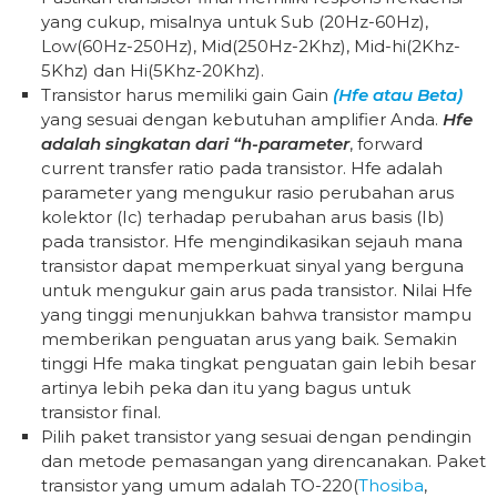
yang cukup, misalnya untuk Sub (20Hz-60Hz),
Low(60Hz-250Hz), Mid(250Hz-2Khz), Mid-hi(2Khz-
5Khz) dan Hi(5Khz-20Khz).
Transistor harus memiliki gain Gain
(Hfe atau Beta)
yang sesuai dengan kebutuhan amplifier Anda.
Hfe
adalah singkatan dari “h-parameter
, forward
current transfer ratio pada transistor. Hfe adalah
parameter yang mengukur rasio perubahan arus
kolektor (Ic) terhadap perubahan arus basis (Ib)
pada transistor. Hfe mengindikasikan sejauh mana
transistor dapat memperkuat sinyal yang berguna
untuk mengukur gain arus pada transistor. Nilai Hfe
yang tinggi menunjukkan bahwa transistor mampu
memberikan penguatan arus yang baik. Semakin
tinggi Hfe maka tingkat penguatan gain lebih besar
artinya lebih peka dan itu yang bagus untuk
transistor final.
Pilih paket transistor yang sesuai dengan pendingin
dan metode pemasangan yang direncanakan. Paket
transistor yang umum adalah TO-220(
Thosiba
,