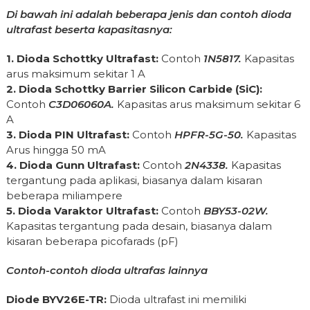
Di bawah ini adalah beberapa jenis dan contoh dioda
ultrafast beserta kapasitasnya:
1. Dioda Schottky Ultrafast:
Contoh
1N5817.
Kapasitas
arus maksimum sekitar 1 A
2. Dioda Schottky Barrier Silicon Carbide (SiC):
Contoh
C3D06060A.
Kapasitas arus maksimum sekitar 6
A
3. Dioda PIN Ultrafast:
Contoh
HPFR-5G-50.
Kapasitas
Arus hingga 50 mA
4. Dioda Gunn Ultrafast:
Contoh
2N4338.
Kapasitas
tergantung pada aplikasi, biasanya dalam kisaran
beberapa miliampere
5. Dioda Varaktor Ultrafast:
Contoh
BBY53-02W.
Kapasitas tergantung pada desain, biasanya dalam
kisaran beberapa picofarads (pF)
Contoh-contoh dioda ultrafas lainnya
Diode BYV26E-TR:
Dioda ultrafast ini memiliki