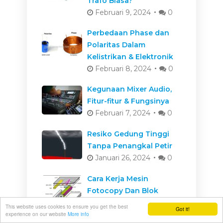
Trafo Biasa?
Februari 9, 2024
0
Perbedaan Phase dan
Polaritas Dalam
Kelistrikan & Elektronik
Februari 8, 2024
0
Kegunaan Mixer Audio,
Fitur-fitur & Fungsinya
Februari 7, 2024
0
Resiko Gedung Tinggi
Tanpa Penangkal Petir
Januari 26, 2024
0
Cara Kerja Mesin
Fotocopy Dan Blok
Mesinnya
This website uses cookies to ensure you get the best
Got it!
Januari 26, 2024
0
experience on our website
More info