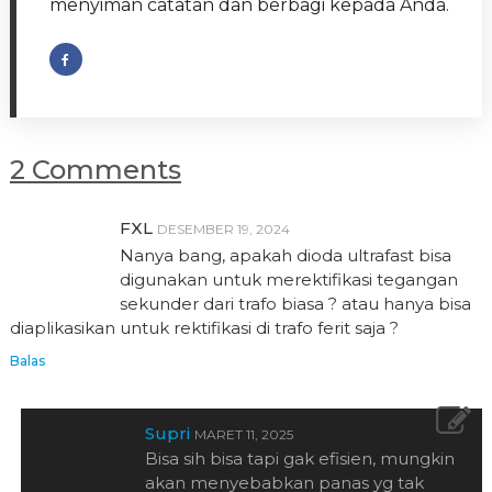
menyiman catatan dan berbagi kepada Anda.
2 Comments
FXL
DESEMBER 19, 2024
Nanya bang, apakah dioda ultrafast bisa
digunakan untuk merektifikasi tegangan
sekunder dari trafo biasa ? atau hanya bisa
diaplikasikan untuk rektifikasi di trafo ferit saja ?
Balas
Supri
MARET 11, 2025
Bisa sih bisa tapi gak efisien, mungkin
akan menyebabkan panas yg tak