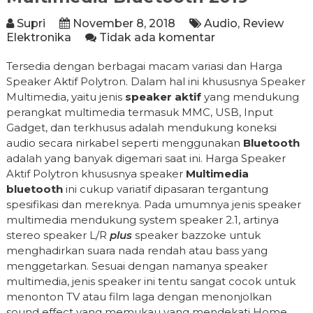
Supri
November 8, 2018
Audio
,
Review
Elektronika
Tidak ada komentar
Tersedia dengan berbagai macam variasi dan Harga
Speaker Aktif Polytron. Dalam hal ini khususnya Speaker
Multimedia, yaitu jenis
speaker aktif
yang mendukung
perangkat multimedia termasuk MMC, USB, Input
Gadget, dan terkhusus adalah mendukung koneksi
audio secara nirkabel seperti menggunakan
Bluetooth
adalah yang banyak digemari saat ini. Harga Speaker
Aktif Polytron khususnya speaker
Multimedia
bluetooth
ini cukup variatif dipasaran tergantung
spesifikasi dan mereknya. Pada umumnya jenis speaker
multimedia mendukung system speaker 2.1, artinya
stereo speaker L/R
plus
speaker bazzoke untuk
menghadirkan suara nada rendah atau bass yang
menggetarkan. Sesuai dengan namanya speaker
multimedia, jenis speaker ini tentu sangat cocok untuk
menonton TV atau film laga dengan menonjolkan
sound effect yang memukau yang mendekati Home