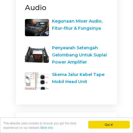
Audio
Kegunaan Mixer Audio,
Fitur-fitur & Fungsinya
Penyearah Setengah
Gelombang Untuk Suplai
Power Amplifier
Skema Jalur Kabel Tape
Mobil Head Unit
This website uses cookies to ensure you get the best
Got it!
Box Speaker
experience on our website
More info