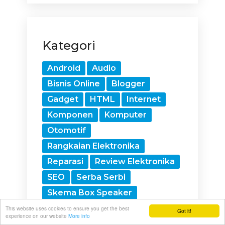
Kategori
Android
Audio
Bisnis Online
Blogger
Gadget
HTML
Internet
Komponen
Komputer
Otomotif
Rangkaian Elektronika
Reparasi
Review Elektronika
SEO
Serba Serbi
Skema Box Speaker
Teknologi
Tips dan trik
This website uses cookies to ensure you get the best
Got it!
experience on our website
More info
Uncategorized
Webhosting