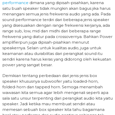
performance
dimana yang dipisah-pisahkan, karena
satu buah speaker tidak mungkin akan bagus jika harus
menangani semua jenis frekwensi audio yang ada. Pada
sound performance terdiri dari beberapa jenis speaker
yang disesuaikan dengan range frekwensi kerjanya, ada
range sub, low, mid dan midhi dari beberapa range
frekwensi yang diatur pada crossovernya. Bahkan Power
amplifierpun juga dipisah-pisahkan menurut
speakernya. Selain untuk kualitas audio, juga untuk
keamanan atau durabilitas dari perangkat sound itu
sendiri karena harus keras yang didorong oleh kekuatan
power yang sangat besar.
Demikian tentang perbedaan dari jenis-jenis box
speaker khususnya subwoofer yaitu loaded-horn,
folded-horn dan tapped horn. Semoga menambah
wawasan kita semua agar lebih mengenali seperti apa
sala satu unsur terpenting dari perangkat audio kita yaitu
speaker. Jadi ketika mau membuat sendiri atau
memesan sebuah box speaker kita tahu bagaimana