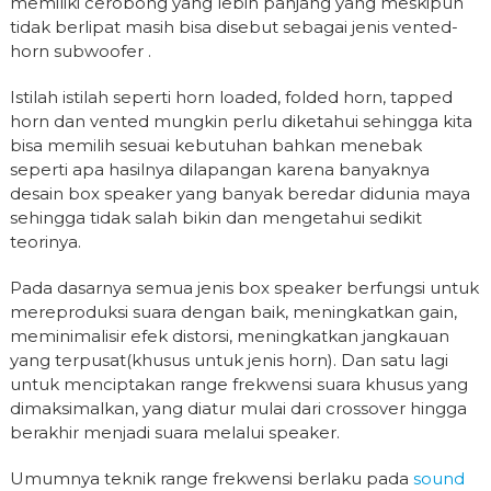
memiliki cerobong yang lebih panjang yang meskipun
tidak berlipat masih bisa disebut sebagai jenis vented-
horn subwoofer .
Istilah istilah seperti horn loaded, folded horn, tapped
horn dan vented mungkin perlu diketahui sehingga kita
bisa memilih sesuai kebutuhan bahkan menebak
seperti apa hasilnya dilapangan karena banyaknya
desain box speaker yang banyak beredar didunia maya
sehingga tidak salah bikin dan mengetahui sedikit
teorinya.
Pada dasarnya semua jenis box speaker berfungsi untuk
mereproduksi suara dengan baik, meningkatkan gain,
meminimalisir efek distorsi, meningkatkan jangkauan
yang terpusat(khusus untuk jenis horn). Dan satu lagi
untuk menciptakan range frekwensi suara khusus yang
dimaksimalkan, yang diatur mulai dari crossover hingga
berakhir menjadi suara melalui speaker.
Umumnya teknik range frekwensi berlaku pada
sound