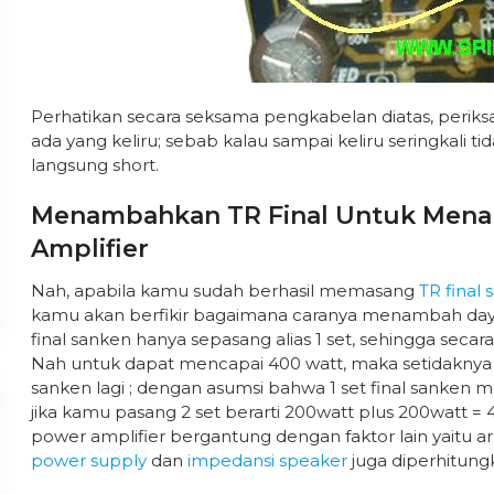
Perhatikan secara seksama pengkabelan diatas, periks
ada yang keliru; sebab kalau sampai keliru seringkali tida
langsung short.
Menambahkan TR Final Untuk Men
Amplifier
Nah, apabila kamu sudah berhasil memasang
TR final
kamu akan berfikir bagaimana caranya menambah day
final sanken hanya sepasang alias 1 set, sehingga secara
Nah untuk dapat mencapai 400 watt, maka setidaknya
sanken lagi ; dengan asumsi bahwa 1 set final sanken
jika kamu pasang 2 set berarti 200watt plus 200watt 
power amplifier bergantung dengan faktor lain yaitu 
power supply
dan
impedansi speaker
juga diperhitung