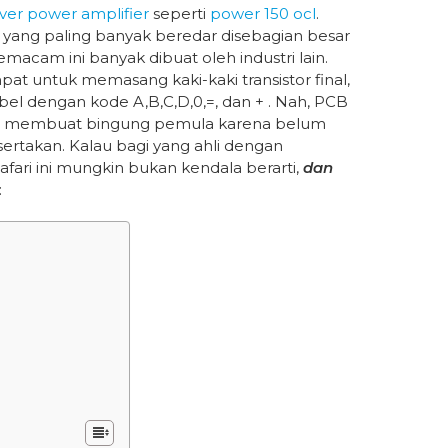
iver power amplifier
seperti
power 150 ocl
.
h yang paling banyak beredar disebagian besar
acam ini banyak dibuat oleh industri lain.
pat untuk memasang kaki-kaki transistor final,
el dengan kode A,B,C,D,0,=, dan + . Nah, PCB
dang membuat bingung pemula karena belum
rtakan. Kalau bagi yang ahli dengan
fari ini mungkin bukan kendala berarti,
dan
: