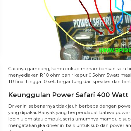
Caranya gampang, kamu cukup menambahkan satu tingk
menyediakan R 10 ohm dan r kapur 0,5ohm 5watt mas
TR final hingga 10 set, tergantung dari speaker dan ten
Keunggulan Power Safari 400 Watt
Driver ini sebenarnya tidak jauh berbeda dengan power
yang dipakai. Banyak yang berpendapat bahwa power saf
lebih ulem atau empuk, serta umumnya mampu disupply
mengatakan jika driver ini baik untuk sub dan power 