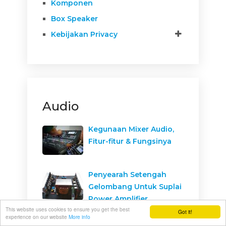
Komponen
Box Speaker
Kebijakan Privacy
Audio
Kegunaan Mixer Audio,
Fitur-fitur & Fungsinya
Penyearah Setengah
Gelombang Untuk Suplai
Power Amplifier
This website uses cookies to ensure you get the best
Got it!
experience on our website
More info
Skema Jalur Kabel Tape