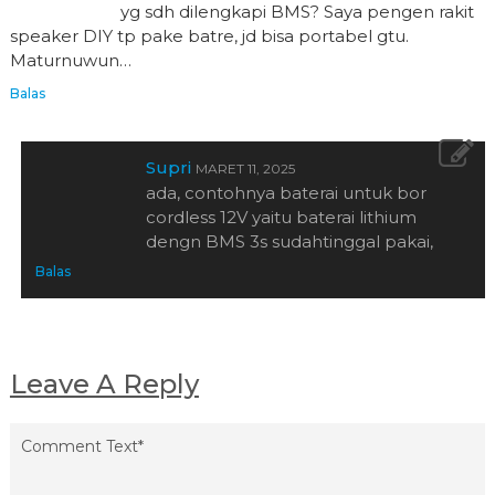
yg sdh dilengkapi BMS? Saya pengen rakit
speaker DIY tp pake batre, jd bisa portabel gtu.
Maturnuwun…
Balas
Supri
MARET 11, 2025
ada, contohnya baterai untuk bor
cordless 12V yaitu baterai lithium
dengn BMS 3s sudahtinggal pakai,
Balas
Leave A Reply