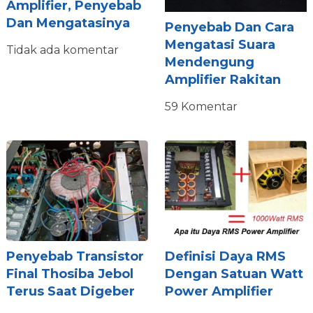
Amplifier, Penyebab
Dan Mengatasinya
Penyebab Dan Cara
Mengatasi Suara
Tidak ada komentar
Mendengung
Amplifier Rakitan
59 Komentar
Penyebab Transistor
Definisi Daya RMS
Final Thosiba Jebol
Dengan Satuan Watt
Terus Saat Digeber
Power Amplifier