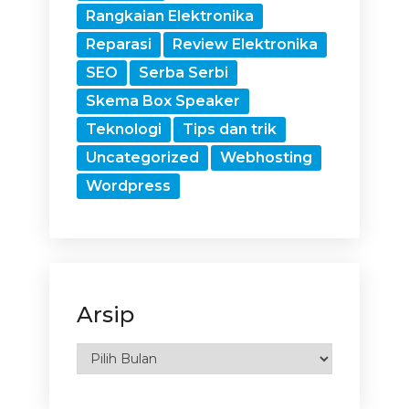
Rangkaian Elektronika
Reparasi
Review Elektronika
SEO
Serba Serbi
Skema Box Speaker
Teknologi
Tips dan trik
Uncategorized
Webhosting
Wordpress
Arsip
Arsip