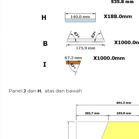
Panel
J
dan
H
, atas dan bawah