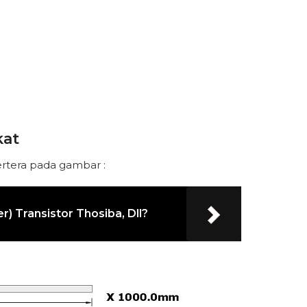
kat
ertera pada gambar :
 Transistor Thosiba, Dll?