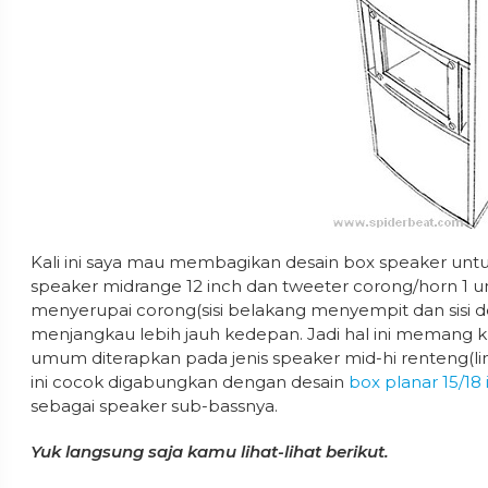
Kali ini saya mau membagikan desain box speaker untu
speaker midrange 12 inch dan tweeter corong/horn 1 un
menyerupai corong(sisi belakang menyempit dan sisi de
menjangkau lebih jauh kedepan. Jadi hal ini memang k
umum diterapkan pada jenis speaker mid-hi renteng(li
ini cocok digabungkan dengan desain
box planar 15/18 
sebagai speaker sub-bassnya.
Yuk langsung saja kamu lihat-lihat berikut.