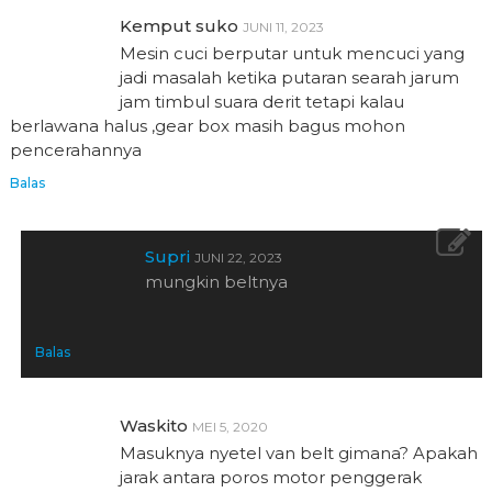
Kemput suko
JUNI 11, 2023
Mesin cuci berputar untuk mencuci yang
jadi masalah ketika putaran searah jarum
jam timbul suara derit tetapi kalau
berlawana halus ,gear box masih bagus mohon
pencerahannya
Balas
Supri
JUNI 22, 2023
mungkin beltnya
Balas
Waskito
MEI 5, 2020
Masuknya nyetel van belt gimana? Apakah
jarak antara poros motor penggerak