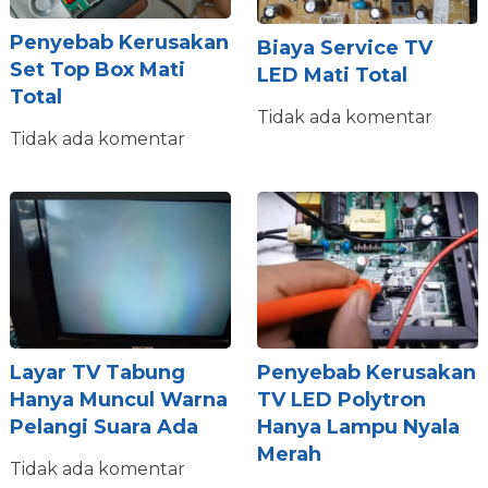
Penyebab Kerusakan
Biaya Service TV
Set Top Box Mati
LED Mati Total
Total
Tidak ada komentar
Tidak ada komentar
Layar TV Tabung
Penyebab Kerusakan
Hanya Muncul Warna
TV LED Polytron
Pelangi Suara Ada
Hanya Lampu Nyala
Merah
Tidak ada komentar