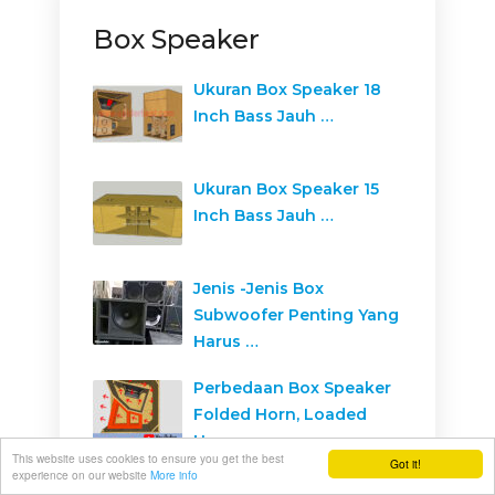
Box Speaker
Ukuran Box Speaker 18
Inch Bass Jauh …
Ukuran Box Speaker 15
Inch Bass Jauh …
Jenis -Jenis Box
Subwoofer Penting Yang
Harus …
Perbedaan Box Speaker
Folded Horn, Loaded
Horn, …
This website uses cookies to ensure you get the best
Got it!
experience on our website
More info