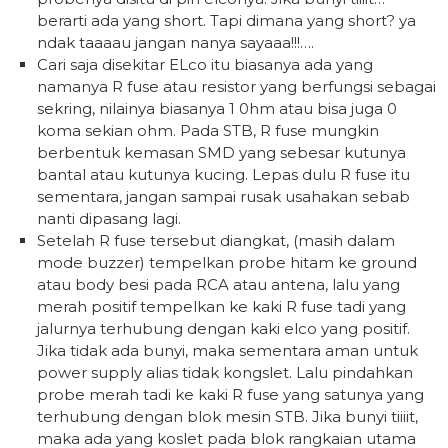
berarti ada yang short. Tapi dimana yang short? ya
ndak taaaau jangan nanya sayaaa!!!….
Cari saja disekitar ELco itu biasanya ada yang
namanya R fuse atau resistor yang berfungsi sebagai
sekring, nilainya biasanya 1 0hm atau bisa juga 0
koma sekian ohm. Pada STB, R fuse mungkin
berbentuk kemasan SMD yang sebesar kutunya
bantal atau kutunya kucing. Lepas dulu R fuse itu
sementara, jangan sampai rusak usahakan sebab
nanti dipasang lagi.
Setelah R fuse tersebut diangkat, (masih dalam
mode buzzer) tempelkan probe hitam ke ground
atau body besi pada RCA atau antena, lalu yang
merah positif tempelkan ke kaki R fuse tadi yang
jalurnya terhubung dengan kaki elco yang positif.
Jika tidak ada bunyi, maka sementara aman untuk
power supply alias tidak kongslet. Lalu pindahkan
probe merah tadi ke kaki R fuse yang satunya yang
terhubung dengan blok mesin STB. Jika bunyi tiiiit,
maka ada yang koslet pada blok rangkaian utama