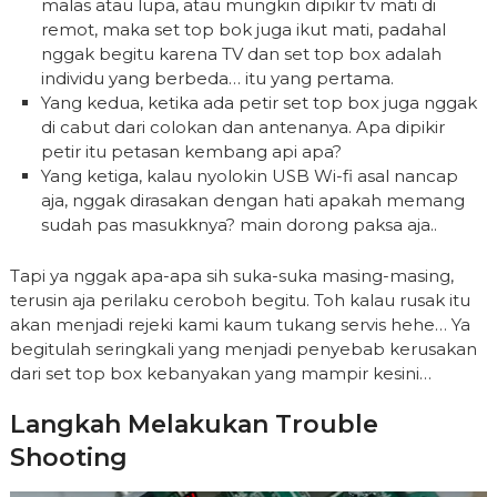
malas atau lupa, atau mungkin dipikir tv mati di
remot, maka set top bok juga ikut mati, padahal
nggak begitu karena TV dan set top box adalah
individu yang berbeda… itu yang pertama.
Yang kedua, ketika ada petir set top box juga nggak
di cabut dari colokan dan antenanya. Apa dipikir
petir itu petasan kembang api apa?
Yang ketiga, kalau nyolokin USB Wi-fi asal nancap
aja, nggak dirasakan dengan hati apakah memang
sudah pas masukknya? main dorong paksa aja..
Tapi ya nggak apa-apa sih suka-suka masing-masing,
terusin aja perilaku ceroboh begitu. Toh kalau rusak itu
akan menjadi rejeki kami kaum tukang servis hehe… Ya
begitulah seringkali yang menjadi penyebab kerusakan
dari set top box kebanyakan yang mampir kesini…
Langkah Melakukan Trouble
Shooting