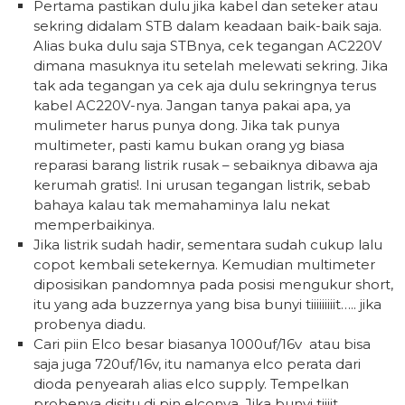
Pertama pastikan dulu jika kabel dan seteker atau
sekring didalam STB dalam keadaan baik-baik saja.
Alias buka dulu saja STBnya, cek tegangan AC220V
dimana masuknya itu setelah melewati sekring. Jika
tak ada tegangan ya cek aja dulu sekringnya terus
kabel AC220V-nya. Jangan tanya pakai apa, ya
mulimeter harus punya dong. Jika tak punya
multimeter, pasti kamu bukan orang yg biasa
reparasi barang listrik rusak – sebaiknya dibawa aja
kerumah gratis!. Ini urusan tegangan listrik, sebab
bahaya kalau tak memahaminya lalu nekat
memperbaikinya.
Jika listrik sudah hadir, sementara sudah cukup lalu
copot kembali setekernya. Kemudian multimeter
diposisikan pandomnya pada posisi mengukur short,
itu yang ada buzzernya yang bisa bunyi tiiiiiiiiit….. jika
probenya diadu.
Cari piin Elco besar biasanya 1000uf/16v atau bisa
saja juga 720uf/16v, itu namanya elco perata dari
dioda penyearah alias elco supply. Tempelkan
probenya disitu di pin elconya. Jika bunyi tiiiit…