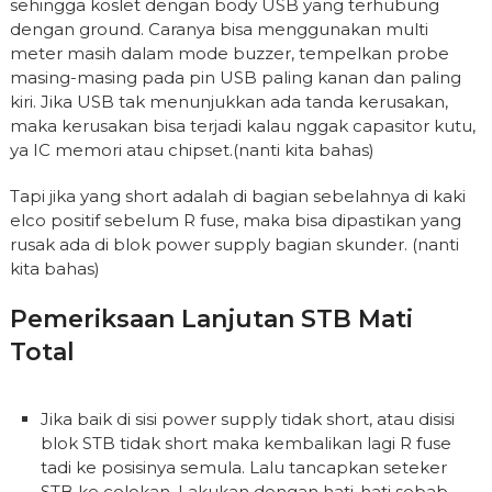
sehingga koslet dengan body USB yang terhubung
dengan ground. Caranya bisa menggunakan multi
meter masih dalam mode buzzer, tempelkan probe
masing-masing pada pin USB paling kanan dan paling
kiri. Jika USB tak menunjukkan ada tanda kerusakan,
maka kerusakan bisa terjadi kalau nggak capasitor kutu,
ya IC memori atau chipset.(nanti kita bahas)
Tapi jika yang short adalah di bagian sebelahnya di kaki
elco positif sebelum R fuse, maka bisa dipastikan yang
rusak ada di blok power supply bagian skunder. (nanti
kita bahas)
Pemeriksaan Lanjutan STB Mati
Total
Jika baik di sisi power supply tidak short, atau disisi
blok STB tidak short maka kembalikan lagi R fuse
tadi ke posisinya semula. Lalu tancapkan seteker
STB ke colokan. Lakukan dengan hati-hati sebab