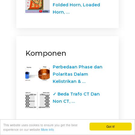
Folded Horn, Loaded
Horn, …
Komponen
Perbedaan Phase dan
Polaritas Dalam
Kelistrikan & …
✓ Beda Trafo CT Dan
Non CT, …
Kapasitor Bank, Definisi,
This website uses cookies to ensure you get the best
Got it!
Fungsi Dan
experience on our website
More info