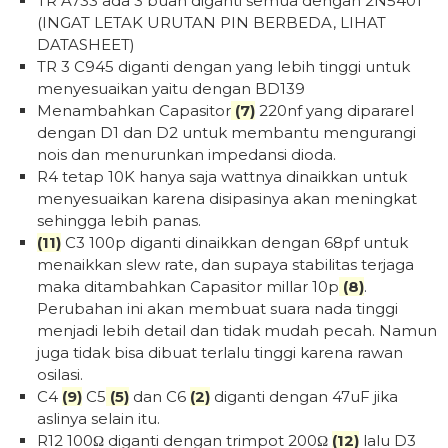
TR A733 ada 3 buah diganti semua dengan 2N5401
(INGAT LETAK URUTAN PIN BERBEDA, LIHAT
DATASHEET)
TR 3 C945 diganti dengan yang lebih tinggi untuk
menyesuaikan yaitu dengan BD139
Menambahkan Capasitor
(7)
220nf yang dipararel
dengan D1 dan D2 untuk membantu mengurangi
nois dan menurunkan impedansi dioda.
R4 tetap 10K hanya saja wattnya dinaikkan untuk
menyesuaikan karena disipasinya akan meningkat
sehingga lebih panas.
(11)
C3 100p diganti dinaikkan dengan 68pf untuk
menaikkan slew rate, dan supaya stabilitas terjaga
maka ditambahkan Capasitor millar 10p
(8)
.
Perubahan ini akan membuat suara nada tinggi
menjadi lebih detail dan tidak mudah pecah. Namun
juga tidak bisa dibuat terlalu tinggi karena rawan
osilasi.
C4
(9)
C5
(5)
dan C6
(2)
diganti dengan 47uF jika
aslinya selain itu.
R12 100Ω diganti dengan trimpot 200Ω
(12)
lalu D3