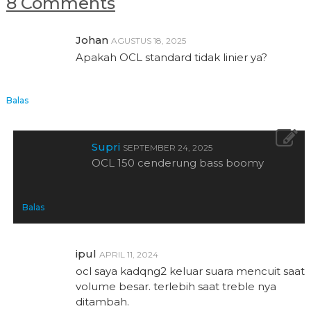
8 Comments
Johan
AGUSTUS 18, 2025
Apakah OCL standard tidak linier ya?
Balas
Supri
SEPTEMBER 24, 2025
OCL 150 cenderung bass boomy
Balas
ipul
APRIL 11, 2024
ocl saya kadqng2 keluar suara mencuit saat
volume besar. terlebih saat treble nya
ditambah.