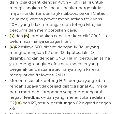
disini bisa diganti dengan 470n – 1uf. Hal ini untuk
menghilangkan efek daun speaker bergerak liar
maju mundur(terutama jika diboost pakai TC atau
equalizer) karena power menguatkan frekwensi
20Hz yang tidak terdengar oleh telinga kita, jadi
percuma dan memboroskan daya.
(3)
dan
(6)
tambahkan capasitor keramik 100nf jika
belum ada, hanya sebagai filter.
(4)
R2 aslinya 560, diganti dengan 1k. Jalur yang
menghubungkan R2 dan R3 diputus, lalu R3
disambungkan dengan GND. Hal ini bertujuan sama
yaitu menghilangkan efek daun speaker yang
bergerak tanpa suara atau hanya angin karena
menguatkan frekwensi 2oHz.
Menentukan titik potong HPF dengan yang lebih
rendah supaya tidak terjadi distrosi signal AC, maka
perlu merubah komponen yang mempengaruhi
negatif feedback – dan yang menentukan adalah
C2
(10)
dan R3, sesuai perhitungan C2 diganti dengan
33uf.