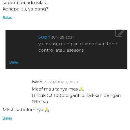
seperti terjadi osilasi.
kenapa itu, ya bang?
Balas
Supri
JUNI 25, 2024
ya osilasi, mungkin disebabkan tone
control atau asesoris
Balas
Iwan
DESEMBER 8, 2020
Maaf mau tanya mas
Untuk C3 100p diganti dinaikkan dengan
68pf ya
Mksh sebelumnya
Balas