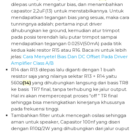
dilepas untuk mengatur bias, dan menambahkan
capasitor 2,2uF(13) untuk menstabilkannya. Untuk
mendapatkan tegangan bias yang sesuai, maka cara
tunningnya adalah; pertama input driver
dihubungkan ke ground, kemudian atur trimpot
pada posisi terendah lalu putar trimpot sampai
mendapatkan tegangan 0.025V(50mA) pada titik
kedua kaki resitor R15 atau R16. Baca ini untuk lebih
jelas:
Cara Menyetel Bias Dan DC Offset Pada Driver
Amplifier Class A/B
R14 dan R13 dilepas lalu diganti dengan 1 buah
resistor saja yang nilainya sekitar R13 + R14 yaitu
560Ω
(14)
yang dihubungkan langsung dari basis TR8
ke basis TR7 final, tanpa terhubung ke jalur output.
Hal ini akan mempercepat proses “off ” TR final
sehingga bisa meningkatkan kinerjanya khususnya
pada frekuensi tinggi.
Tambahkan filter untuk mencegah osilasi sehingga
aman untuk speaker, Capasitor 100nf yang diseri
dengan R10Ω/2W yang dihubungkan dari jalur ouput