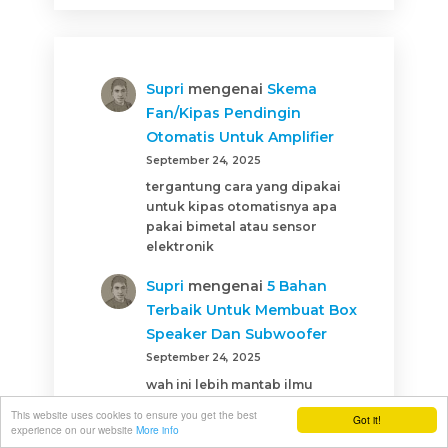
Supri
mengenai
Skema
Fan/Kipas Pendingin
Otomatis Untuk Amplifier
September 24, 2025
tergantung cara yang dipakai
untuk kipas otomatisnya apa
pakai bimetal atau sensor
elektronik
Supri
mengenai
5 Bahan
Terbaik Untuk Membuat Box
Speaker Dan Subwoofer
September 24, 2025
wah ini lebih mantab ilmu
pertriplekannya
This website uses cookies to ensure you get the best
Got it!
experience on our website
More info
Supri
mengenai