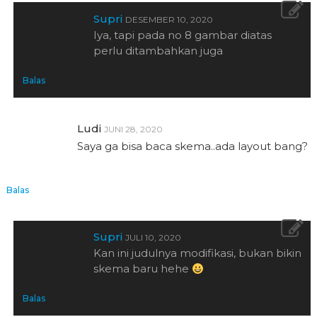
Supri
DESEMBER 10, 2020
Iya, tapi pada no 8 gambar diatas
perlu ditambahkan juga
Balas
Ludi
JUNI 28, 2020
Saya ga bisa baca skema..ada layout bang?
Balas
Supri
JULI 10, 2020
Kan ini judulnya modifikasi, bukan bikin
skema baru hehe
Balas