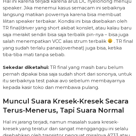
Hal ini karena terjadi karena arus DC nyelonong menuju
speaker. Jika menemui kasus semacam ini sebaiknya
langsung matikan powernya karena bisa membuat
lilitan speaker terbakar. Kondisi ini bisa disebakan oleh
TR final/driver yang short akibat konslet, atau kalau baru
saja merakit sendiri bisa saja terbalik pin-nya – bisa juga
salah menempatkan VCC alias strum terbalik
. TR final
yang sudah terlalu panas(overheat) juga bisa, ketika
tiba-tiba mati tanpa sebab.
Sekedar diketahui:
TR final yang masih baru belum
pernah dipakai bisa saja sudah short dari sononya, untuk
itu serbaiknya test pakai avo sebelum membayarnya
kepada kasir toko dan membawa pulang.
Muncul Suara Kresek-Kresek Secara
Terus-Menerus, Tapi Suara Normal
Hal ini jarang terjadi, namun masalah suara kresek-
kresek yang teratur dan sangat mengganggu ini selalu
disebabkan oleh transistor penguat misalnya A733 atau