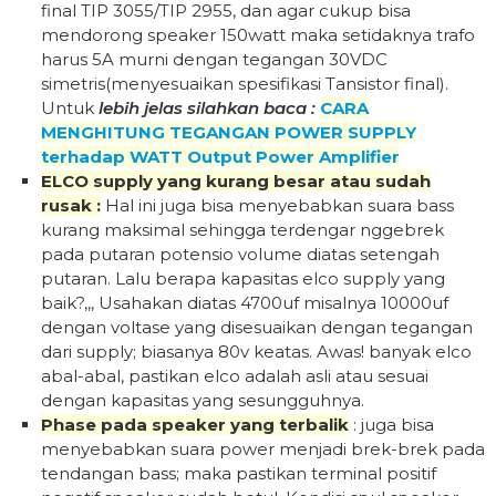
final TIP 3055/TIP 2955, dan agar cukup bisa
mendorong speaker 150watt maka setidaknya trafo
harus 5A murni dengan tegangan 30VDC
simetris(menyesuaikan spesifikasi Tansistor final).
Untuk
lebih jelas silahkan baca :
CARA
MENGHITUNG TEGANGAN POWER SUPPLY
terhadap WATT Output Power Amplifier
ELCO supply yang kurang besar atau sudah
rusak :
Hal ini juga bisa menyebabkan suara bass
kurang maksimal sehingga terdengar nggebrek
pada putaran potensio volume diatas setengah
putaran. Lalu berapa kapasitas elco supply yang
baik?,,, Usahakan diatas 4700uf misalnya 10000uf
dengan voltase yang disesuaikan dengan tegangan
dari supply; biasanya 80v keatas. Awas! banyak elco
abal-abal, pastikan elco adalah asli atau sesuai
dengan kapasitas yang sesungguhnya.
Phase pada speaker yang terbalik
: juga bisa
menyebabkan suara power menjadi brek-brek pada
tendangan bass; maka pastikan terminal positif