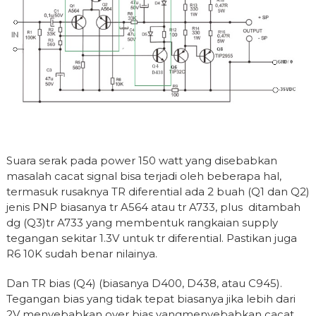
Suara serak pada power 150 watt yang disebabkan
masalah cacat signal bisa terjadi oleh beberapa hal,
termasuk rusaknya TR diferential ada 2 buah (Q1 dan Q2)
jenis PNP biasanya tr A564 atau tr A733, plus ditambah
dg (Q3)tr A733 yang membentuk rangkaian supply
tegangan sekitar 1.3V untuk tr diferential. Pastikan juga
R6 10K sudah benar nilainya.
Dan TR bias (Q4) (biasanya D400, D438, atau C945).
Tegangan bias yang tidak tepat biasanya jika lebih dari
2V menyebabkan over bias yangmenyebabkan cacat