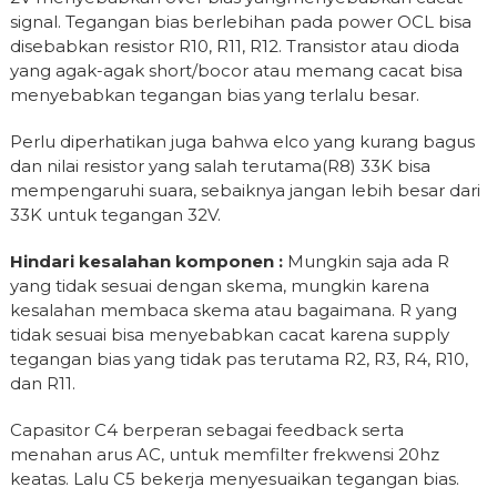
signal. Tegangan bias berlebihan pada power OCL bisa
disebabkan resistor R10, R11, R12. Transistor atau dioda
yang agak-agak short/bocor atau memang cacat bisa
menyebabkan tegangan bias yang terlalu besar.
Perlu diperhatikan juga bahwa elco yang kurang bagus
dan nilai resistor yang salah terutama(R8) 33K bisa
mempengaruhi suara, sebaiknya jangan lebih besar dari
33K untuk tegangan 32V.
Hindari kesalahan komponen :
Mungkin saja ada R
yang tidak sesuai dengan skema, mungkin karena
kesalahan membaca skema atau bagaimana. R yang
tidak sesuai bisa menyebabkan cacat karena supply
tegangan bias yang tidak pas terutama R2, R3, R4, R10,
dan R11.
Capasitor C4 berperan sebagai feedback serta
menahan arus AC, untuk memfilter frekwensi 20hz
keatas. Lalu C5 bekerja menyesuaikan tegangan bias.