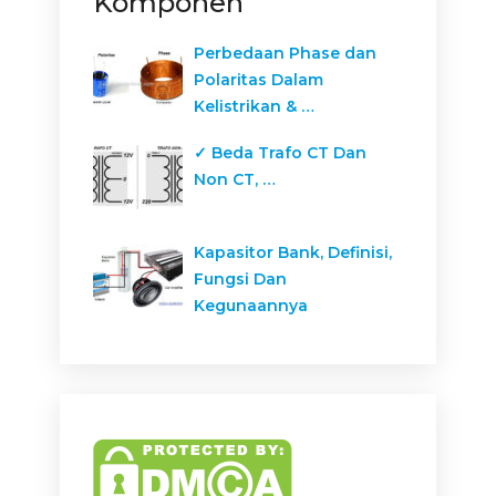
Komponen
Perbedaan Phase dan
Polaritas Dalam
Kelistrikan & …
✓ Beda Trafo CT Dan
Non CT, …
Kapasitor Bank, Definisi,
Fungsi Dan
Kegunaannya