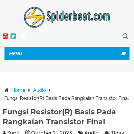
MENU
Home
Audio
Fungsi Resistor(R) Basis Pada Rangkaian Transistor Final
Fungsi Resistor(R) Basis Pada
Rangkaian Transistor Final
Supri
Oktober 21, 2023
Audio
Tidak