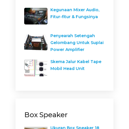
Kegunaan Mixer Audio,
Fitur-fitur & Fungsinya
Penyearah Setengah
Gelombang Untuk Suplai
Power Amplifier
Skema Jalur Kabel Tape
Mobil Head Unit
Box Speaker
Ukuran Box Speaker 18