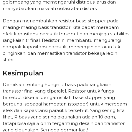
gelombang yang memengaruhi distribusi arus dan
menyebabkan masalah osilasi atau distorsi.
Dengan menambahkan resistor base stopper pada
masing-masing basis transistor, kita dapat meredam
efek kapasitansi parasitik tersebut dan menjaga stabilitas
rangkaian tr final. Resistor ini membantu mengurangi
dampak kapasitansi parasitik, mencegah getaran tak
diinginkan, dan memastikan transistor bekerja lebih
stabil.
Kesimpulan
Demikian tentang Fungsi R basis pada rangkaian
transistor final yang diparalel. Resistor untuk fungsi
tersebut dikenal dengan istilah base stopper yang
berguna sebagai hambatan (stopper) untuk meredam
efek dari kapasitansi parasitik tersebut. Yang sering kita
lihat, R basis yang sering digunakan adalah 10 ogm,
tetapi bisa saja 5 ohm tergantung desain dan transistor
yang digunakan. Semoga bermanfaat!