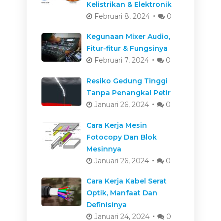
Kelistrikan & Elektronik
Februari 8, 2024
0
Kegunaan Mixer Audio,
Fitur-fitur & Fungsinya
Februari 7, 2024
0
Resiko Gedung Tinggi
Tanpa Penangkal Petir
Januari 26, 2024
0
Cara Kerja Mesin
Fotocopy Dan Blok
Mesinnya
Januari 26, 2024
0
Cara Kerja Kabel Serat
Optik, Manfaat Dan
Definisinya
Januari 24, 2024
0