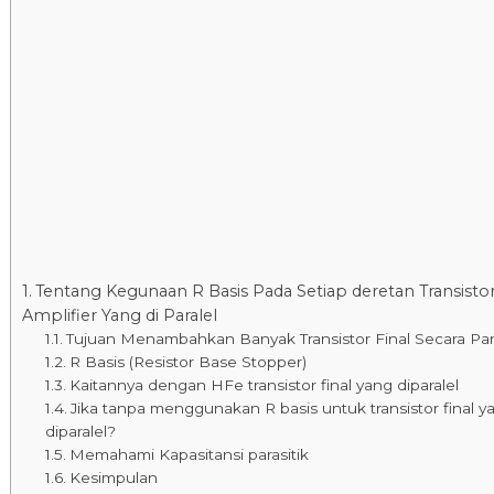
Tentang Kegunaan R Basis Pada Setiap deretan Transistor
Amplifier Yang di Paralel
Tujuan Menambahkan Banyak Transistor Final Secara Par
R Basis (Resistor Base Stopper)
Kaitannya dengan HFe transistor final yang diparalel
Jika tanpa menggunakan R basis untuk transistor final y
diparalel?
Memahami Kapasitansi parasitik
Kesimpulan