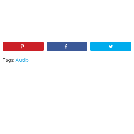
Pin
Share
Tweet
Tags:
Audio