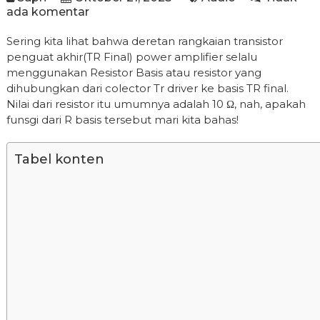
ada komentar
Sering kita lihat bahwa deretan rangkaian transistor
penguat akhir(TR Final) power amplifier selalu
menggunakan Resistor Basis atau resistor yang
dihubungkan dari colector Tr driver ke basis TR final.
Nilai dari resistor itu umumnya adalah 10 Ω, nah, apakah
funsgi dari R basis tersebut mari kita bahas!
Tabel konten