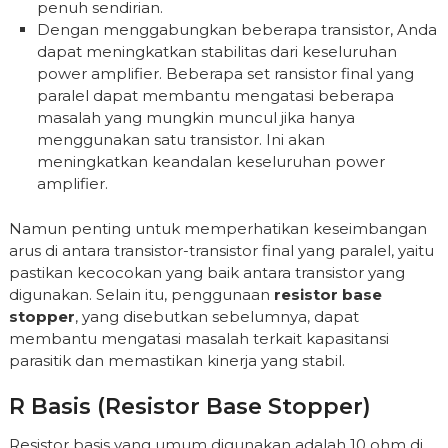
penuh sendirian.
Dengan menggabungkan beberapa transistor, Anda
dapat meningkatkan stabilitas dari keseluruhan
power amplifier. Beberapa set ransistor final yang
paralel dapat membantu mengatasi beberapa
masalah yang mungkin muncul jika hanya
menggunakan satu transistor. Ini akan
meningkatkan keandalan keseluruhan power
amplifier.
Namun penting untuk memperhatikan keseimbangan
arus di antara transistor-transistor final yang paralel, yaitu
pastikan kecocokan yang baik antara transistor yang
digunakan. Selain itu, penggunaan
resistor base
stopper
, yang disebutkan sebelumnya, dapat
membantu mengatasi masalah terkait kapasitansi
parasitik dan memastikan kinerja yang stabil.
R Basis (Resistor Base Stopper)
Resistor basis yang umum digunakan adalah 10 ohm di