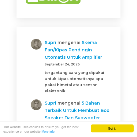
Supri
mengenai
Skema
Fan/Kipas Pendingin
Otomatis Untuk Amplifier
September 24, 2025
tergantung cara yang dipakai
untuk kipas otomatisnya apa
pakai bimetal atau sensor
elektronik
Supri
mengenai
5 Bahan
Terbaik Untuk Membuat Box
Speaker Dan Subwoofer
September 24, 2025
This website uses cookies to ensure you get the best
Got it!
experience on our website
More info
wah ini lebih mantab ilmu