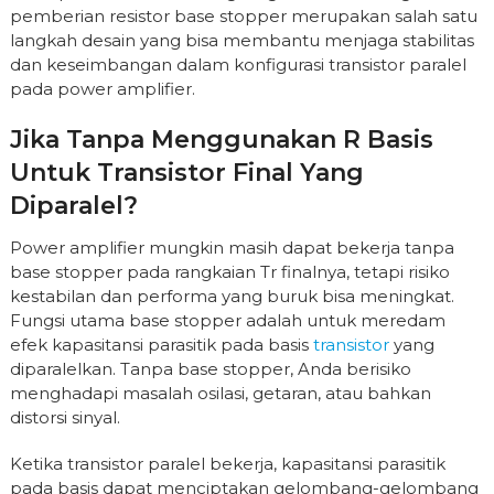
pemberian resistor base stopper merupakan salah satu
langkah desain yang bisa membantu menjaga stabilitas
dan keseimbangan dalam konfigurasi transistor paralel
pada power amplifier.
Jika Tanpa Menggunakan R Basis
Untuk Transistor Final Yang
Diparalel?
Power amplifier mungkin masih dapat bekerja tanpa
base stopper pada rangkaian Tr finalnya, tetapi risiko
kestabilan dan performa yang buruk bisa meningkat.
Fungsi utama base stopper adalah untuk meredam
efek kapasitansi parasitik pada basis
transistor
yang
diparalelkan. Tanpa base stopper, Anda berisiko
menghadapi masalah osilasi, getaran, atau bahkan
distorsi sinyal.
Ketika transistor paralel bekerja, kapasitansi parasitik
pada basis dapat menciptakan gelombang-gelombang