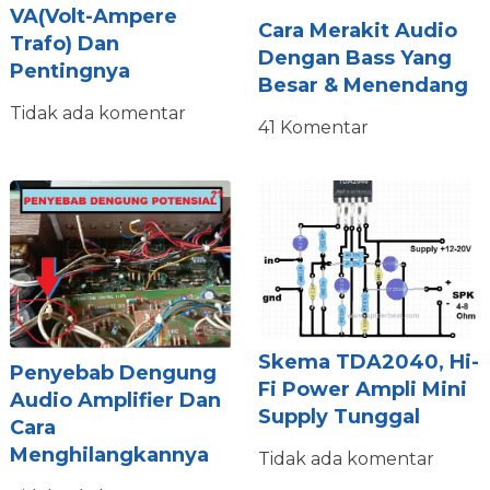
VA(Volt-Ampere
Cara Merakit Audio
Trafo) Dan
Dengan Bass Yang
Pentingnya
Besar & Menendang
Tidak ada komentar
41 Komentar
Skema TDA2040, Hi-
Penyebab Dengung
Fi Power Ampli Mini
Audio Amplifier Dan
Supply Tunggal
Cara
Menghilangkannya
Tidak ada komentar