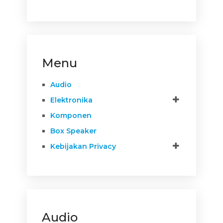
Menu
Audio
Elektronika
Komponen
Box Speaker
Kebijakan Privacy
Audio