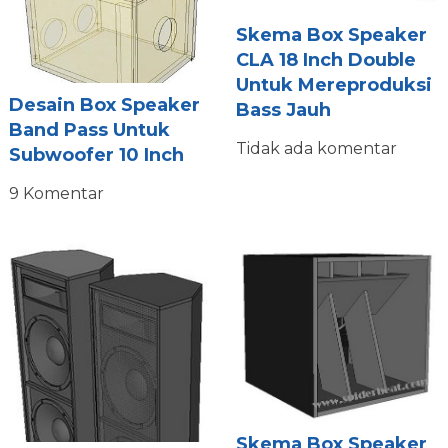
Skema Box Speaker
CLA 18 Inch Double
Untuk Mereproduksi
Desain Box Speaker
Bass Jauh
Band Pass Untuk
Tidak ada komentar
Subwoofer 10 Inch
9 Komentar
Skema Box Speaker