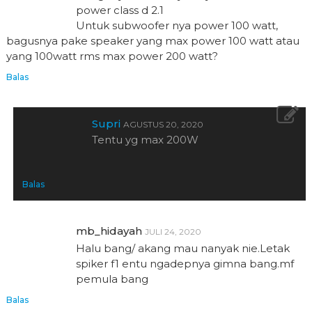
power class d 2.1
Untuk subwoofer nya power 100 watt,
bagusnya pake speaker yang max power 100 watt atau
yang 100watt rms max power 200 watt?
Balas
Supri
AGUSTUS 20, 2020
Tentu yg max 200W
Balas
mb_hidayah
JULI 24, 2020
Halu bang/ akang mau nanyak nie.Letak
spiker f1 entu ngadepnya gimna bang.mf
pemula bang
Balas