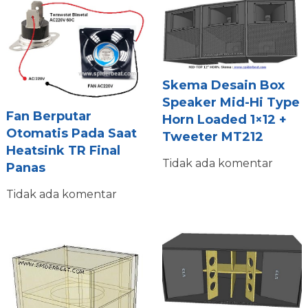
Skema Desain Box
Speaker Mid-Hi Type
Fan Berputar
Horn Loaded 1×12 +
Otomatis Pada Saat
Tweeter MT212
Heatsink TR Final
Tidak ada komentar
Panas
Tidak ada komentar