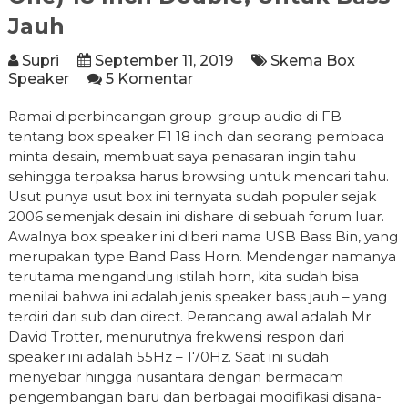
Jauh
Supri
September 11, 2019
Skema Box
Speaker
5 Komentar
Ramai diperbincangan group-group audio di FB
tentang box speaker F1 18 inch dan seorang pembaca
minta desain, membuat saya penasaran ingin tahu
sehingga terpaksa harus browsing untuk mencari tahu.
Usut punya usut box ini ternyata sudah populer sejak
2006 semenjak desain ini dishare di sebuah forum luar.
Awalnya box speaker ini diberi nama USB Bass Bin, yang
merupakan type Band Pass Horn. Mendengar namanya
terutama mengandung istilah horn, kita sudah bisa
menilai bahwa ini adalah jenis speaker bass jauh – yang
terdiri dari sub dan direct. Perancang awal adalah Mr
David Trotter, menurutnya frekwensi respon dari
speaker ini adalah 55Hz – 170Hz. Saat ini sudah
menyebar hingga nusantara dengan bermacam
pengembangan baru dan berbagai modifikasi disana-