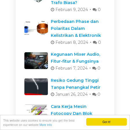
Trafo Biasa?
Februari 9, 2024
0
Perbedaan Phase dan
Polaritas Dalam
Kelistrikan & Elektronik
Februari 8, 2024
0
Kegunaan Mixer Audio,
Fitur-fitur & Fungsinya
Februari 7, 2024
0
Resiko Gedung Tinggi
Tanpa Penangkal Petir
Januari 26, 2024
0
Cara Kerja Mesin
Fotocopy Dan Blok
Mesinnya
This website uses cookies to ensure you get the best
Got it!
experience on our website
More info
Januari 26, 2024
0