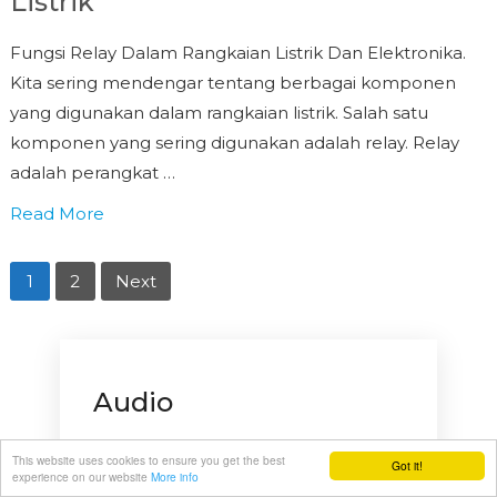
Listrik
Fungsi Relay Dalam Rangkaian Listrik Dan Elektronika.
Kita sering mendengar tentang berbagai komponen
yang digunakan dalam rangkaian listrik. Salah satu
komponen yang sering digunakan adalah relay. Relay
adalah perangkat …
Read More
Navigasi
1
2
Next
Pos
Audio
Kegunaan Mixer Audio,
This website uses cookies to ensure you get the best
Got it!
experience on our website
More info
Fitur-fitur & Fungsinya