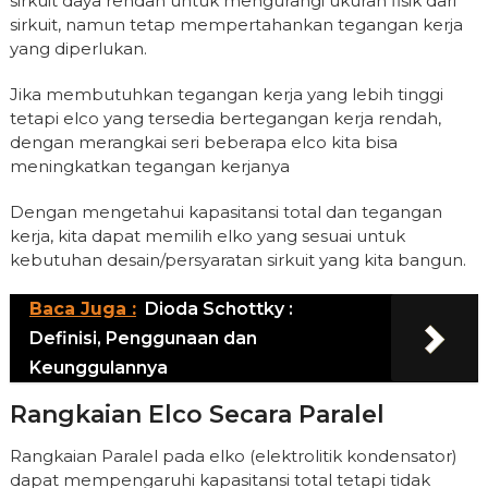
sirkuit daya rendah untuk mengurangi ukuran fisik dari
sirkuit, namun tetap mempertahankan tegangan kerja
yang diperlukan.
Jika membutuhkan tegangan kerja yang lebih tinggi
tetapi elco yang tersedia bertegangan kerja rendah,
dengan merangkai seri beberapa elco kita bisa
meningkatkan tegangan kerjanya
Dengan mengetahui kapasitansi total dan tegangan
kerja, kita dapat memilih elko yang sesuai untuk
kebutuhan desain/persyaratan sirkuit yang kita bangun.
Baca Juga :
Dioda Schottky :
Definisi, Penggunaan dan
Keunggulannya
Rangkaian Elco Secara Paralel
Rangkaian Paralel pada elko (elektrolitik kondensator)
dapat mempengaruhi kapasitansi total tetapi tidak