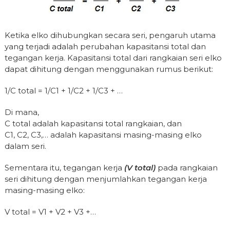
Ketika elko dihubungkan secara seri, pengaruh utama
yang terjadi adalah perubahan kapasitansi total dan
tegangan kerja. Kapasitansi total dari rangkaian seri elko
dapat dihitung dengan menggunakan rumus berikut:
1/C total = 1/C1 + 1/C2 + 1/C3 + …
Di mana,
C total adalah kapasitansi total rangkaian, dan
C1, C2, C3,… adalah kapasitansi masing-masing elko
dalam seri.
Sementara itu, tegangan kerja
(V total)
pada rangkaian
seri dihitung dengan menjumlahkan tegangan kerja
masing-masing elko:
V total = V1 + V2 + V3 +…