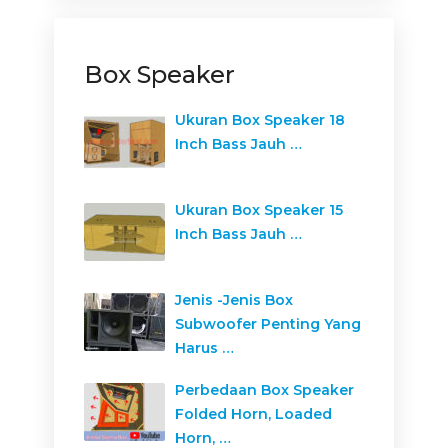
Box Speaker
Ukuran Box Speaker 18
Inch Bass Jauh …
Ukuran Box Speaker 15
Inch Bass Jauh …
Jenis -Jenis Box
Subwoofer Penting Yang
Harus …
Perbedaan Box Speaker
Folded Horn, Loaded
Horn, …