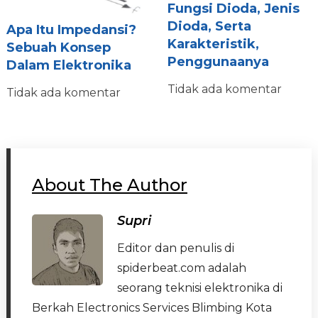
Fungsi Dioda, Jenis
Dioda, Serta
Apa Itu Impedansi?
Karakteristik,
Sebuah Konsep
Penggunaanya
Dalam Elektronika
Tidak ada komentar
Tidak ada komentar
About The Author
Supri
Editor dan penulis di
spiderbeat.com adalah
seorang teknisi elektronika di
Berkah Electronics Services Blimbing Kota