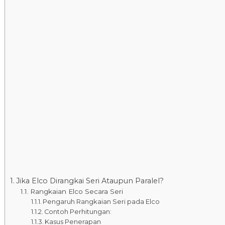
Jika Elco Dirangkai Seri Ataupun Paralel?
Rangkaian Elco Secara Seri
Pengaruh Rangkaian Seri pada Elco
Contoh Perhitungan:
​Kasus Penerapan