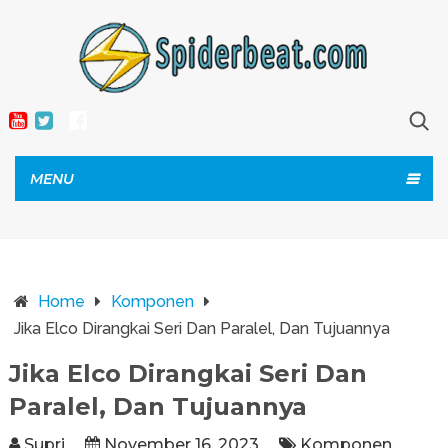
MENU
Home
Komponen
Jika Elco Dirangkai Seri Dan Paralel, Dan Tujuannya
Jika Elco Dirangkai Seri Dan
Paralel, Dan Tujuannya
Supri
November 16, 2023
Komponen
,