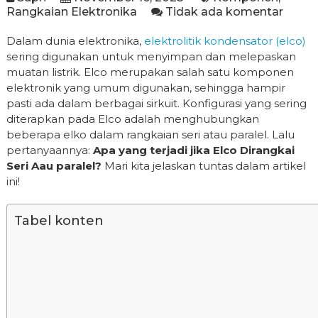
Rangkaian Elektronika
Tidak ada komentar
Dalam dunia elektronika,
elektrolitik kondensator (elco)
sering digunakan untuk menyimpan dan melepaskan
muatan listrik. Elco merupakan salah satu komponen
elektronik yang umum digunakan, sehingga hampir
pasti ada dalam berbagai sirkuit. Konfigurasi yang sering
diterapkan pada Elco adalah menghubungkan
beberapa elko dalam rangkaian seri atau paralel. Lalu
pertanyaannya:
Apa yang terjadi jika Elco Dirangkai
Seri Aau paralel?
Mari kita jelaskan tuntas dalam artikel
ini!
Tabel konten