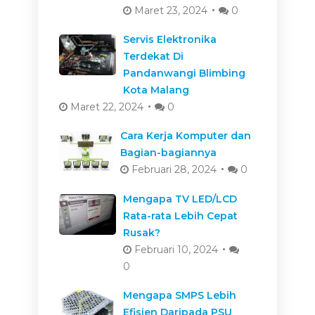
Maret 23, 2024
0
Servis Elektronika
Terdekat Di
Pandanwangi Blimbing
Kota Malang
Maret 22, 2024
0
Cara Kerja Komputer dan
Bagian-bagiannya
Februari 28, 2024
0
Mengapa TV LED/LCD
Rata-rata Lebih Cepat
Rusak?
Februari 10, 2024
0
Mengapa SMPS Lebih
Efisien Daripada PSU