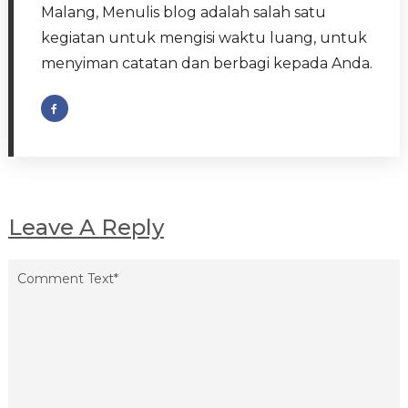
Malang, Menulis blog adalah salah satu
kegiatan untuk mengisi waktu luang, untuk
menyiman catatan dan berbagi kepada Anda.
Leave A Reply