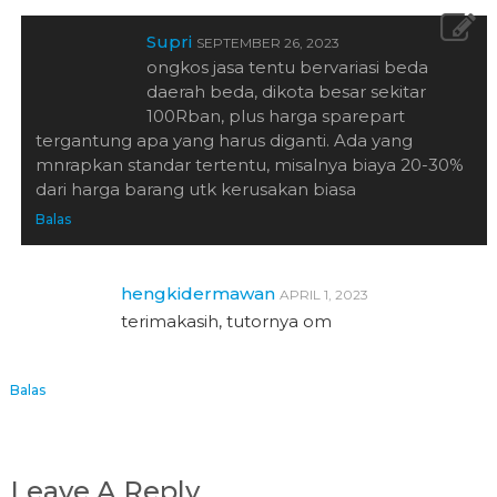
Supri
SEPTEMBER 26, 2023
ongkos jasa tentu bervariasi beda
daerah beda, dikota besar sekitar
100Rban, plus harga sparepart
tergantung apa yang harus diganti. Ada yang
mnrapkan standar tertentu, misalnya biaya 20-30%
dari harga barang utk kerusakan biasa
Balas
hengkidermawan
APRIL 1, 2023
terimakasih, tutornya om
Balas
Leave A Reply