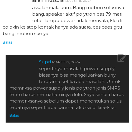
alfan mustofa
MARET 11, 2024
assalamualaikum, Bang mobon solusinya
bang, speaker aktif polytron pas 79 mati
total, lampu pewer tidak menyala, klo di
colokin ke stop kontak hanya ada suara, ces cees gitu
bang, mohon susi ya
Balas
Supri
MARET 12, 2024
sepertinya masalah power supply,
biasanya bisa mengeluarkan bunyi
terutama ketika ada masalah. Untuk
memriksa power supply jenis polytron jenis SMPS
tentu harus memahaminya dulu. Saya sendiri harus
memeriksanya sebelum dapat menentukan solusi
tepatnya seperti apa karena tak bisa di kira-kira.
Balas