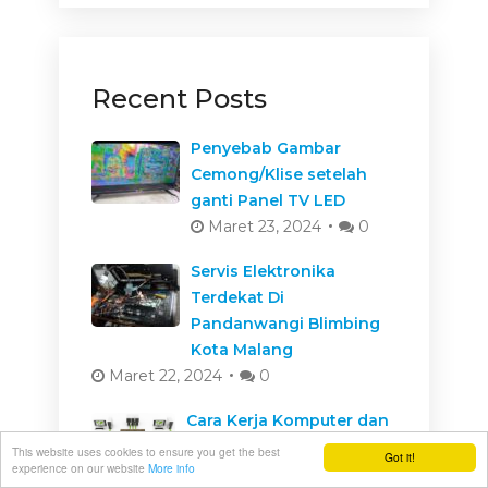
Recent Posts
Penyebab Gambar
Cemong/Klise setelah
ganti Panel TV LED
Maret 23, 2024
0
Servis Elektronika
Terdekat Di
Pandanwangi Blimbing
Kota Malang
Maret 22, 2024
0
Cara Kerja Komputer dan
Bagian-bagiannya
This website uses cookies to ensure you get the best
Got it!
experience on our website
More info
Februari 28, 2024
0