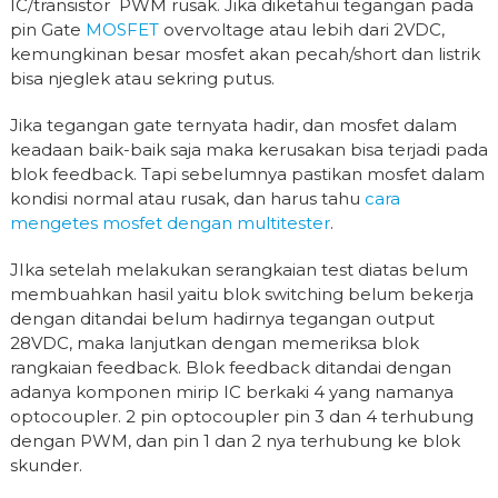
IC/transistor PWM rusak. Jika diketahui tegangan pada
pin Gate
MOSFET
overvoltage atau lebih dari 2VDC,
kemungkinan besar mosfet akan pecah/short dan listrik
bisa njeglek atau sekring putus.
Jika tegangan gate ternyata hadir, dan mosfet dalam
keadaan baik-baik saja maka kerusakan bisa terjadi pada
blok feedback. Tapi sebelumnya pastikan mosfet dalam
kondisi normal atau rusak, dan harus tahu
cara
mengetes mosfet dengan multitester
.
JIka setelah melakukan serangkaian test diatas belum
membuahkan hasil yaitu blok switching belum bekerja
dengan ditandai belum hadirnya tegangan output
28VDC, maka lanjutkan dengan memeriksa blok
rangkaian feedback. Blok feedback ditandai dengan
adanya komponen mirip IC berkaki 4 yang namanya
optocoupler. 2 pin optocoupler pin 3 dan 4 terhubung
dengan PWM, dan pin 1 dan 2 nya terhubung ke blok
skunder.