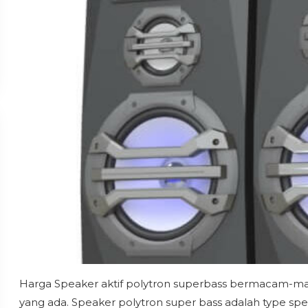
Harga Speaker aktif polytron superbass bermacam-macam
yang ada. Speaker polytron super bass adalah type spea