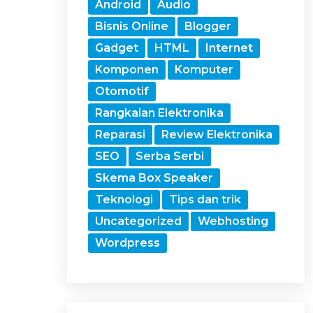
Android
Audio
Bisnis Online
Blogger
Gadget
HTML
Internet
Komponen
Komputer
Otomotif
Rangkaian Elektronika
Reparasi
Review Elektronika
SEO
Serba Serbi
Skema Box Speaker
Teknologi
Tips dan trik
Uncategorized
Webhosting
Wordpress