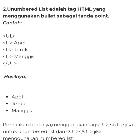
2.Unumbered List adalah tag HTML yang
menggunakan bullet sebagai tanda point.
Contoh;
<UL>
<LI> Apel
<LI> Jeruk
<LI> Manggis
</UL>
Hasilnya;
Apel
Jeruk
Manggis
Perhatikan bedanya,menggunakan tag<UL> </UL> jika
untuk unumbered list dan <OL></OL> jika
menggunakan numbered list.