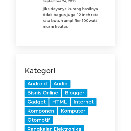
September 24, 2025
jika dayanya kurang hasilnya
tidak bagus juga, 12 inch rata
rata butuh amplifier 100watt
murni keatas
Kategori
Android
Audio
Bisnis Online
Blogger
Gadget
HTML
Internet
Komponen
Komputer
Otomotif
Rangkaian Elektronika