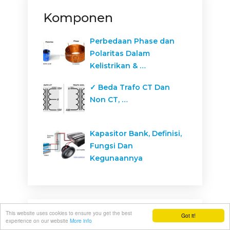
Komponen
Perbedaan Phase dan
Polaritas Dalam
Kelistrikan & …
✓ Beda Trafo CT Dan
Non CT, …
Kapasitor Bank, Definisi,
Fungsi Dan
Kegunaannya
This website uses cookies to ensure you get the best
Got it!
experience on our website
More info