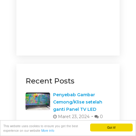
Recent Posts
Penyebab Gambar
Cemong/Klise setelah
ganti Panel TV LED
Maret 23, 2024
0
This website uses cookies to ensure you get the best
Got it!
Servis Elektronika
experience on our website
More info