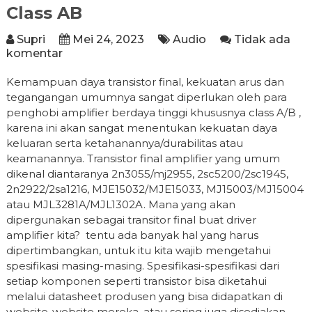
Class AB
Supri
Mei 24, 2023
Audio
Tidak ada
komentar
Kemampuan daya transistor final, kekuatan arus dan
tegangangan umumnya sangat diperlukan oleh para
penghobi amplifier berdaya tinggi khususnya class A/B ,
karena ini akan sangat menentukan kekuatan daya
keluaran serta ketahanannya/durabilitas atau
keamanannya. Transistor final amplifier yang umum
dikenal diantaranya 2n3055/mj2955, 2sc5200/2sc1945,
2n2922/2sa1216, MJE15032/MJE15033, MJ15003/MJ15004
atau MJL3281A/MJL1302A. Mana yang akan
dipergunakan sebagai transitor final buat driver
amplifier kita? tentu ada banyak hal yang harus
dipertimbangkan, untuk itu kita wajib mengetahui
spesifikasi masing-masing. Spesifikasi-spesifikasi dari
setiap komponen seperti transistor bisa diketahui
melalui datasheet produsen yang bisa didapatkan di
website-website mereka, atau sering juga disediakan