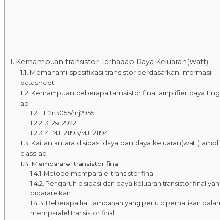
Kemampuan transistor Terhadap Daya Keluaran(Watt)
Memahami spesifikasi transistor berdasarkan informasi
datasheet
Kemampuan beberapa tarnsistor final amplifier daya tingg
ab
1. 2n3055/mj2955
3. 2sc2922
4. MJL21193/MJL21194
Kaitan antara disipasi daya dan daya keluaran(watt) ampli
class ab
Mempararel transistor final
Metode memparalel transistor final
Pengaruh disipasi dan daya keluaran transistor final ya
dipararelkan
Beberapa hal tambahan yang perlu diperhatikan dala
memparalel transistor final: