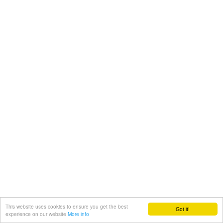
This website uses cookies to ensure you get the best
Got it!
experience on our website
More info