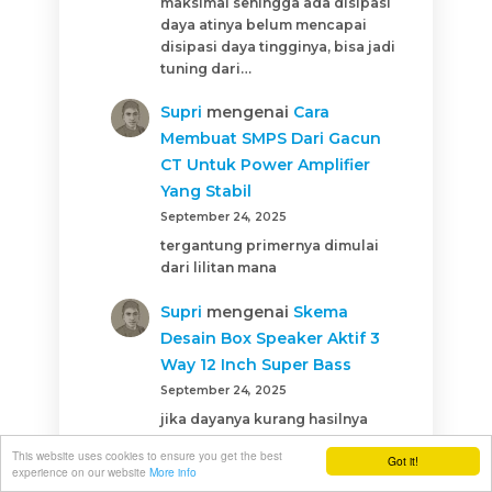
maksimal sehingga ada disipasi
daya atinya belum mencapai
disipasi daya tingginya, bisa jadi
tuning dari…
Supri
mengenai
Cara
Membuat SMPS Dari Gacun
CT Untuk Power Amplifier
Yang Stabil
September 24, 2025
tergantung primernya dimulai
dari lilitan mana
Supri
mengenai
Skema
Desain Box Speaker Aktif 3
Way 12 Inch Super Bass
September 24, 2025
jika dayanya kurang hasilnya
tidak bagus juga, 12 inch rata
This website uses cookies to ensure you get the best
Got it!
rata butuh amplifier 100watt
experience on our website
More info
murni keatas