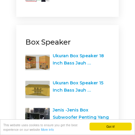
Box Speaker
Ukuran Box Speaker 18
Inch Bass Jauh …
Ukuran Box Speaker 15
Inch Bass Jauh …
Jenis -Jenis Box
Subwoofer Penting Yang
Harus …
This website uses cookies to ensure you get the best
Got it!
experience on our website
More info