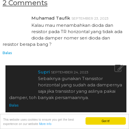
2 Comments
Muhamad Taufik
SEPTEMBER 23, 2023
Kalau mau menambahkan dioda dan
resistor pada TR horizontal yang tidak ada
dioda damper nomer seri dioda dan
resistor berapa bang ?
Balas
Supri
SEPTEMBER 24, 2023
Sebaiknya gunakan Transistor
horizontal yang sudah ada dampernya
saja jika transistor yang aslinya pakai
damper, toh banyak persamaannya.
Balas
This website uses cookies to ensure you get the best
Got it!
experience on our website
More info