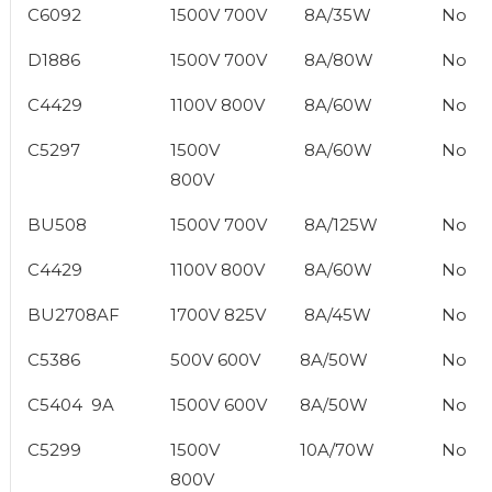
C6092
1500V 700V
8A/35W
No
D1886
1500V 700V
8A/80W
No
C4429
1100V 800V
8A/60W
No
C5297
1500V
8A/60W
No
800V
BU508
1500V 700V
8A/125W
No
C4429
1100V 800V
8A/60W
No
BU2708AF
1700V 825V
8A/45W
No
C5386
500V 600V
8A/50W
No
C5404 9A
1500V 600V
8A/50W
No
C5299
1500V
10A/70W
No
800V