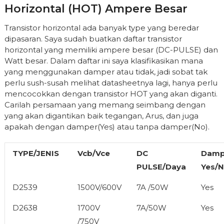
Horizontal (HOT) Ampere Besar
Transistor horizontal ada banyak type yang beredar
dipasaran. Saya sudah buatkan daftar transistor
horizontal yang memiliki ampere besar (DC-PULSE) dan
Watt besar. Dalam daftar ini saya klasifikasikan mana
yang menggunakan damper atau tidak, jadi sobat tak
perlu sush-susah melihat datasheetnya lagi, hanya perlu
mencocokkan dengan transistor HOT yang akan diganti.
Carilah persamaan yang memang seimbang dengan
yang akan digantikan baik tegangan, Arus, dan juga
apakah dengan damper(Yes) atau tanpa damper(No).
TYPE/JENIS
Vcb/Vce
DC
Damp
PULSE/Daya
Yes/
D2539
1500V/600V
7A /50W
Yes
D2638
1700V
7A/50W
Yes
/750V