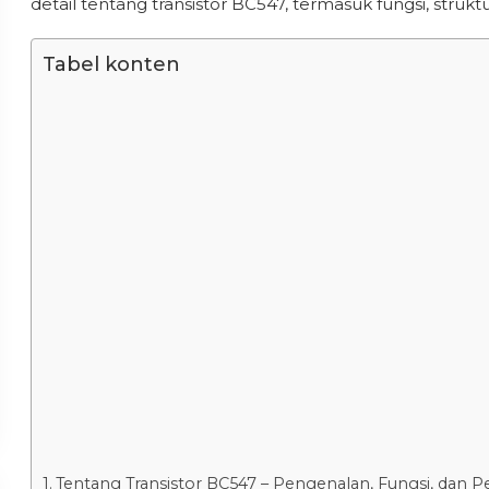
detail tentang transistor BC547, termasuk fungsi, strukt
Tabel konten
Tentang Transistor BC547 – Pengenalan, Fungsi, dan 