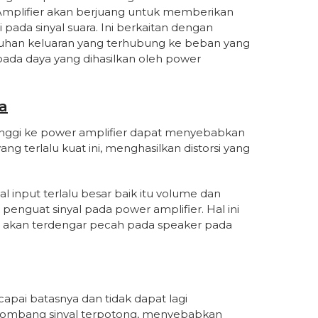
i. Amplifier akan berjuang untuk memberikan
 pada sinyal suara. Ini berkaitan dengan
uhan keluaran yang terhubung ke beban yang
ripada daya yang dihasilkan oleh power
a
inggi ke power amplifier dapat menyebabkan
ang terlalu kuat ini, menghasilkan distorsi yang
al input terlalu besar baik itu volume dan
 penguat sinyal pada power amplifier. Hal ini
an akan terdengar pecah pada speaker pada
apai batasnya dan tidak dapat lagi
elombang sinyal terpotong, menyebabkan