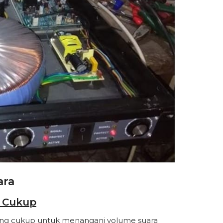
ara
k Cukup
 yang cukup untuk menangani volume suara