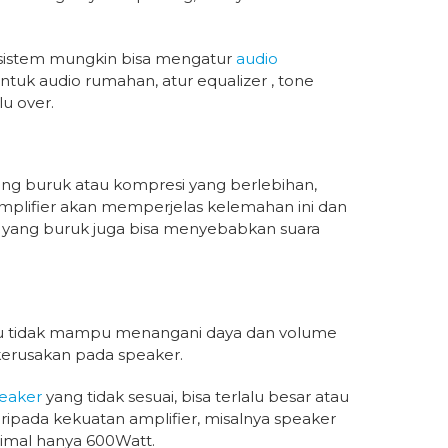
 sistem mungkin bisa mengatur
audio
tuk audio rumahan, atur equalizer , tone
u over.
yang buruk atau kompresi yang berlebihan,
amplifier akan memperjelas kelemahan ini dan
mp yang buruk juga bisa menyebabkan suara
tau tidak mampu menangani daya dan volume
kerusakan pada speaker.
eaker
yang tidak sesuai, bisa terlalu besar atau
daripada kekuatan amplifier, misalnya speaker
imal hanya 600Watt.