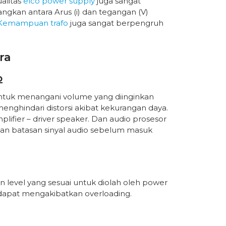
alitas
elco power supply
juga sangat
kan antara Arus (i) dan tegangan (V)
Kemampuan trafo
juga sangat berpengruh
ra
p
untuk menangani volume yang diinginkan
enghindari distorsi akibat kekurangan daya.
plifier – driver speaker. Dan audio prosesor
san batasan sinyal audio sebelum masuk
 level yang sesuai untuk diolah oleh power
g dapat mengakibatkan overloading.