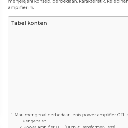
menjelajahi konsep, perbedaan, karakteristik, kelebiha
amplifier ini.
Tabel konten
Mari mengenal perbedaan jenis power amplifier OTL da
Pengenalan
Power Amplifier OTL (Output Transformer-Less)