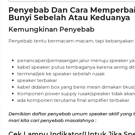
Penyebab Dan Cara Memperbaik
Bunyi Sebelah Atau Keduanya
Kemungkinan Penyebab
Penyebab tentu bermacam-macam, tapi kebanyakan h
penancapan/pemasangan jalur menuju speaker ya
kabel speaker putus tembaganya karena sering dit
terminal/jek ke speaker sebelah rusak
speaker terbakar
kabel didalam box yang berisi mesin dimakan tikus
Komponen power supply rusak(speaker tidak akan
ada komponen terutama final amplifier terbakar
Demikian daftar penyebab umum speaker aktif yang t
mari kita cari penyebab masalahnya :
Cek Lampu Indikator(untuk Jika Spe