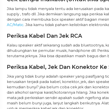
Jika lampu tidak menyala tentu ada kerusakan pada k
supply , trafo dll. Jika demikian langsung saja periksa
dengan cara membuka box speaker aktif bagian mesin. 
AC/Matic
. Jika kamu tidak paham kelistrikan elektroni
Periksa Kabel Dan Jek RCA
Kalau speaker aktif sekarang sudah ada bluetootnya, 
dihubungkan ke pemutar musik, handphone dll. Periks
terutama jeknya. Jika bisa dipastikan masih bagus dan 
Periksa Kabel, Jek Dan Konektor Ke
Jika yang tidak bunyi adalah speaker yang pasif(yang 
kerusakan terjadi pada kabel, konektor, jek, dan speak
kemudian bunyi? jika belum coba cek jek dan konektor
dan alkohol sampai karat/kotorannya hilang. Jika kone
mata jadi perkirakan sendiri apakah sudah ngefong atau 
masih belum bunyi juga, lanjut langkah berikutnya. A
untuk memeriksa kabel jek dan konektor.