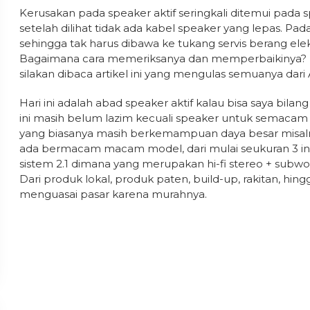
Kerusakan pada speaker aktif seringkali ditemui pada 
setelah dilihat tidak ada kabel speaker yang lepas. P
sehingga tak harus dibawa ke tukang servis berang ele
Bagaimana cara memeriksanya dan memperbaikinya? 
silakan dibaca artikel ini yang mengulas semuanya dari 
Hari ini adalah abad speaker aktif kalau bisa saya bila
ini masih belum lazim kecuali speaker untuk semacam
yang biasanya masih berkemampuan daya besar misalnya
ada bermacam macam model, dari mulai seukuran 3 inch
sistem 2.1 dimana yang merupakan hi-fi stereo + subw
Dari produk lokal, produk paten, build-up, rakitan, hi
menguasai pasar karena murahnya.