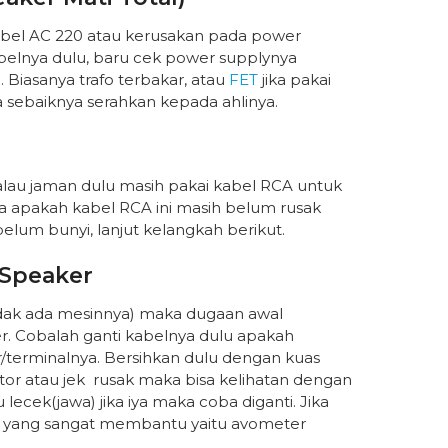
abel AC 220 atau kerusakan pada power
 kabelnya dulu, baru cek power supplynya
Biasanya trafo terbakar, atau
FET
jika pakai
ka sebaiknya serahkan kepada ahlinya.
kalau jaman dulu masih pakai kabel RCA untuk
a apakah kabel RCA ini masih belum rusak
belum bunyi, lanjut kelangkah berikut.
 Speaker
tidak ada mesinnya) maka dugaan awal
er. Cobalah ganti kabelnya dulu apakah
/terminalnya. Bersihkan dulu dengan kuas
ktor atau jek rusak maka bisa kelihatan dengan
lecek(jawa) jika iya maka coba diganti. Jika
lat yang sangat membantu yaitu avometer