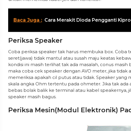
Baca Juga :
Cara Merakit Dioda Pengganti Kipr
Periksa Speaker
Coba periksa speaker tak harus membuka box. Coba te
seret(jawa) tidak mantul atau susah maju keatas kebaw
kondisi ini masih terlihat tak ada masalah, conus masi
maka coba cek speaker dengan AVO meter, jika tidak a
memeriksa apakah cil putus atau tidak. Speaker yang
skala angka Ohm tertentu pada ohmeter. Jika tak ada 
bebas bolak balik ke terminal atau kabel speakernya, 
speaker masih bagus.
Periksa Mesin(modul Elektronik) Pa