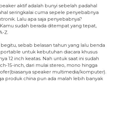
speaker aktif adalah bunyi sebelah padahal
adahal seringkalai cuma sepele penyebabnya
ktronik. Lalu apa saja penyebabnya?
Kamu sudah berada ditempat yang tepat,
A-Z.
ng begitu, sebab belasan tahun yang lalu benda
 portable untuk kebutuhan diacara khusus
 12 inch keatas. Nah untuk saat ini sudah
-15-inch, dari mulai stereo, mono hingga
oofer(biasanya speaker multimedia/komputer).
ngga produk china pun ada malah lebih banyak