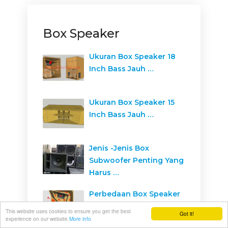
Box Speaker
Ukuran Box Speaker 18
Inch Bass Jauh …
Ukuran Box Speaker 15
Inch Bass Jauh …
Jenis -Jenis Box
Subwoofer Penting Yang
Harus …
Perbedaan Box Speaker
Folded Horn, Loaded
This website uses cookies to ensure you get the best
Got it!
Horn, …
experience on our website
More info