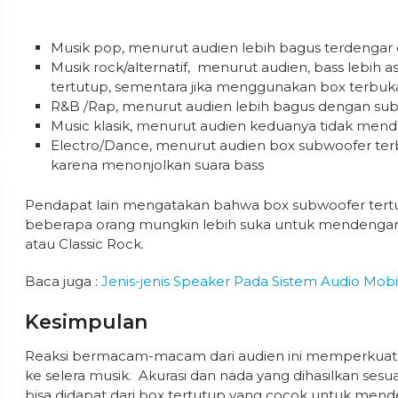
Musik pop, menurut audien lebih bagus terdengar
Musik rock/alternatif, menurut audien, bass lebih a
tertutup, sementara jika menggunakan box terbuka
R&B /Rap, menurut audien lebih bagus dengan subw
Music klasik, menurut audien keduanya tidak mend
Electro/Dance, menurut audien box subwoofer terb
karena menonjolkan suara bass
Pendapat lain mengatakan bahwa box subwoofer tertut
beberapa orang mungkin lebih suka untuk mendengark
atau Classic Rock.
Baca juga :
Jenis-jenis Speaker Pada Sistem Audio Mobi
Kesimpulan
Reaksi bermacam-macam dari audien ini memperkuat
ke selera musik. Akurasi dan nada yang dihasilkan sesu
bisa didapat dari box tertutup yang cocok untuk mende