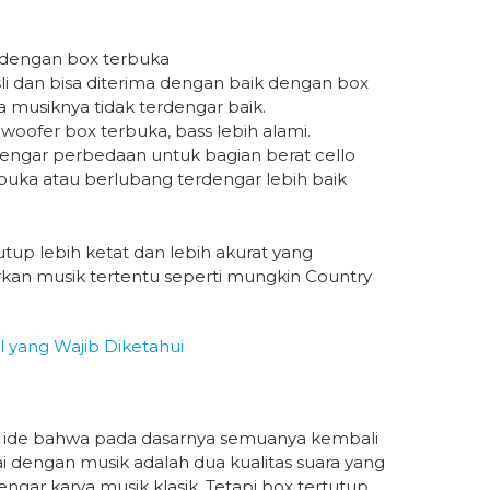
 dengan box terbuka
sli dan bisa diterima dengan baik dengan box
 musiknya tidak terdengar baik.
oofer box terbuka, bass lebih alami.
engar perbedaan untuk bagian berat cello
uka atau berlubang terdengar lebih baik
up lebih ketat dan lebih akurat yang
an musik tertentu seperti mungkin Country
l yang Wajib Diketahui
 ide bahwa pada dasarnya semuanya kembali
ai dengan musik adalah dua kualitas suara yang
ngar karya musik klasik. Tetapi box tertutup