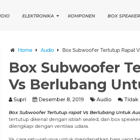
UDIO
ELEKTRONIKA
KOMPONEN
BOX SPEAKER
Home
Audio
Box Subwoofer Tertutup Rapat V
Box Subwoofer Te
Vs Berlubang Unt
Supri
Desember 8, 2019
Audio
Tidak
Box Subwoofer Tertutup rapat Vs Berlubang Untuk Au
tertutup dikenal dengan istilah sealed, dan box speak
dilengkapi dengan ventilasi udara.
Ya, cara satu-satunya untuk mendapatkan bass yang b