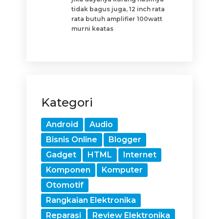
tidak bagus juga, 12 inch rata
rata butuh amplifier 100watt
murni keatas
Kategori
Android
Audio
Bisnis Online
Blogger
Gadget
HTML
Internet
Komponen
Komputer
Otomotif
Rangkaian Elektronika
Reparasi
Review Elektronika